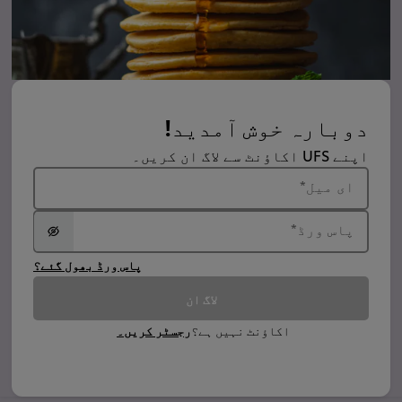
دوبارہ خوش آمدید!
اپنے UFS اکاؤنٹ سے لاگ ان کریں۔
ای میل
*
پاس ورڈ
*
پاس ورڈ بھول گئے؟
لاگ ان
اکاؤنٹ نہیں ہے؟
رجسٹر کریں۔