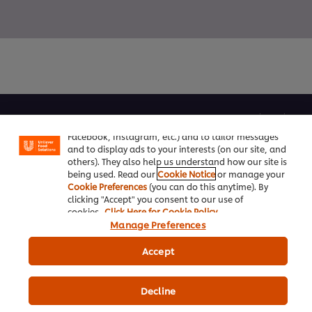
We use cookies (and similar techniques) to improve
your experience on our site. Cookies enable you to
enjoy certain features (like saving your online
ہمارے بارے میں
"shopping basket"), social sharing functionality (for
Facebook, Instagram, etc.) and to tailor messages
شیف انسپریشن
and to display ads to your interests (on our site, and
others). They also help us understand how our site is
ریسیپیز
being used. Read our
Cookie Notice
or manage your
Cookie Preferences
(you can do this anytime). By
clicking "Accept" you consent to our use of
شاپ
cookies.
Click Here for Cookie Policy
Manage Preferences
ٹریننگ
Accept
پروموشنز
Decline
نیوزلیٹر سائن اَپ