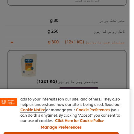
تجویز کردہ قیمت
مکس خشک ہربز
30 g
ڈبل روٹی کا چور
250 g
هيلمنز چیز مایونیز (12x1 KG)
300 g
We use cookies (and similar techniques) to improve your
experience on our site. Cookies enable you to enjoy
هيلمنز چیز مایونیز (12x1 KG)
certain features (like saving your online "shopping
basket"), social sharing functionality (for Facebook,
1356
لویلٹی پوائنٹس
Instagram, etc.) and to tailor messages and to display
ads to your interests (on our site, and others). They also
help us understand how our site is being used. Read our
پاؤچ لیمینیٹ، پی
پاؤچ لیمینیٹ، پی
Cookie Notice
or manage your
Cookie Preferences
(you
پی اسپاؤٹ کے ساتھ
پی اسپاؤٹ کے ساتھ
can do this anytime). By clicking "Accept" you consent to
Rs1,356
Rs1,356
our use of cookies.
Click Here for Cookie Policy
12 × 1 کلوگرام
Manage Preferences
کارٹ میں شامل
کریں
Rs16,271