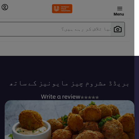
Menu
آپ کیا تلاش کر رہے ہیں؟
بریڈڈ مشروم چیز مایونیز کے ساتھ
No
Write a review
ratings
submitted
for
this
recipe