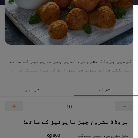
کرسپی بڑیڈڈ مشرومز، لذیز چیز مایونیز کے ساتھ
پیش کئے جاتے ہیں، جو ہیں ایک لازمی ایپیٹائزر۔
اجزاء
تیاری
+
−
بریڈڈ مشروم چیز مایونیز کے ساتھ:
بٹن مشرومز، بغیر تنے کے
800 kg