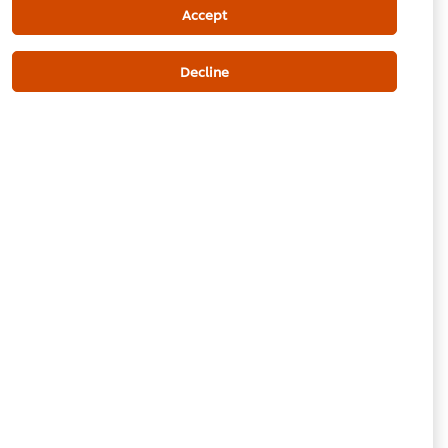
Accept
تجویز کردہ قیمت
Decline
ٹوکری میں شامل کریں
ایپاٹائزر
مغربی کھانا
سبزیاں
Be the first to review.
Write a review