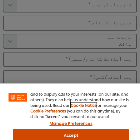
کاروبار کی قِسم
*
کاروبار کا نام
*
ملازمت کا عہدہ
پتہ (بلڈنگ کا نام/نمبر)
*
We use cookies (and similar techniques) to improve
your experience on our site. Cookies enable you to
پتہ (علاقہ/گلی)
*
enjoy certain features (like saving your online
"shopping basket"), social sharing functionality (for
Facebook, Instagram, etc.) and to tailor messages
قریب ترین نشانی
and to display ads to your interests (on our site, and
others). They also help us understand how our site is
being used. Read our
Cookie Notice
or manage your
قریبی شہر
*
Cookie Preferences
(you can do this anytime). By
clicking "Accept" you consent to our use of
cookies.
Click Here for Cookie Policy
Manage Preferences
مجھے یونی لیور فوڈ سلوشنز کی تازہ ترین خبروں
Accept
اور انسپریشن سے آگاہ رکھیں یا ایسی کوئی بھی