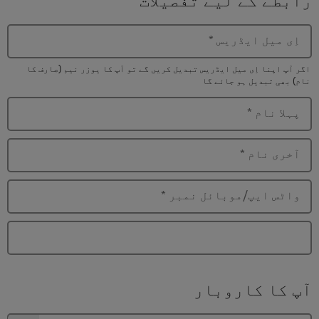
اِی میل ایڈریس
*
اگر آپ اپنا اِی میل ایڈریس تبدیل کریں گے تو آپ کا یوزر نیم (صارف کا
نام) بھی تبدیل ہو جائے گا
پہلا نام
*
آخری نام
*
واٹس ایپ/موبائل نمبر
*
آپ کا کاروبار