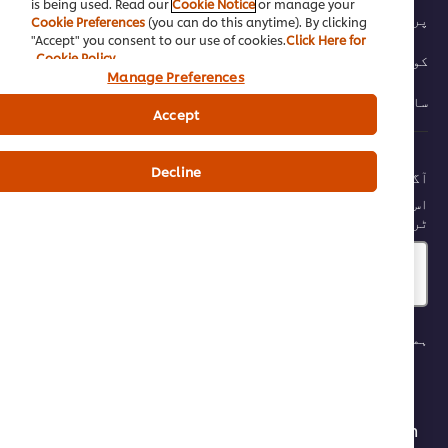
is being used. Read our
Cookie Notice
or manage your
ائوسی پالیسی
Cookie Preferences
(you can do this anytime). By clicking
"Accept" you consent to our use of cookies.
Click Here for
Cookie Policy
کی پالیسی
Manage Preferences
ئٹ میپ
Accept
Decline
اہ رہنے کے لیے ہمارے نیوز لیٹر کے لیے رجسٹر کریں
وقت سائن اَپ کرنے سے آپ کو ملیں گی ریسیپیز، انڈسٹری کے
نڈز، مُفت سیمپلز اور بہت کچھ
اپنا ای میل ایڈرس درج کریں
یں ڈھونڈیں:
یوٹیوب
فیس بُک
انسٹاگرام
Pakist / پاکستان