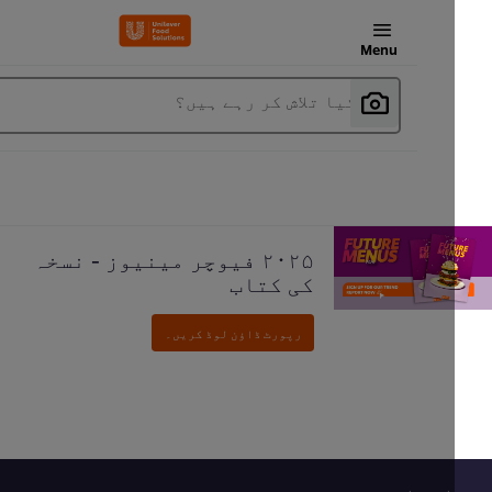
Menu
آپ کیا تلاش کر رہے ہیں؟
۲۰۲۵ فیوچر مینیوز - نسخہ
کی کتاب
رپورٹ ڈاؤن لوڈ کریں۔