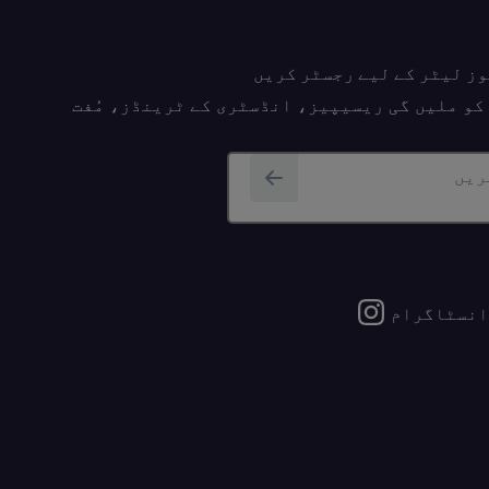
وز لیٹر کے لیے رجسٹر کریں
پ کو ملیں گی ریسیپیز، انڈسٹری کے ٹرینڈز، مُفت
ریں
انسٹاگرام