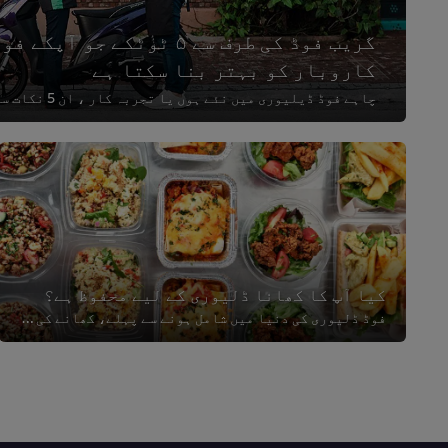
گریب فوڈ کی طرف سے ۵ ٹوٹکے جو
کاروبار کو بہتر بنا سکتا ہے
کیا آپ کا کھانا ڈلیوری کے لیے محفوظ ہے؟
فوڈ ڈلیوری کی دنیا میں شامل ہونے سے پہلے، کھانے کی حفاظت کے یہ 5 نکات آپ کو پہلے سے جاننے کی ضرورت ہے۔