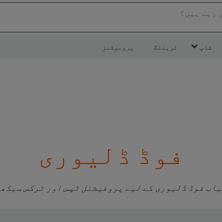
ر رہے ہیں؟
شاپ
ٹریننگ
پروموشنز
فوڈ ڈلیوری
اب فوڈ ڈلیوری کے لیے پروفیشنل ٹپس اور ٹرکس سیکھ