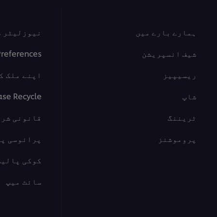
ہمارے بارے میں
نیوزلیٹر س
شیف انسپریشن
Preferences
ریسیپیز
اپنے ملک ک
شاپ
ase Recycle
ٹریننگ
قانونی شرا
پروموشنز
پرائوسی پ
کوکی پالیس
سائٹ میپ