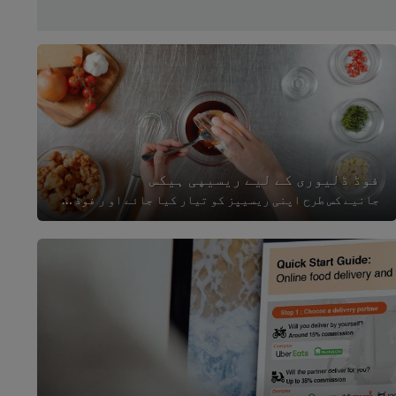
فوڈ ڈلیوری کے لیے ریسیپی ہیکس
جانیے کس طرح اپنی ریسیپز کو تیار کیا جائے او ر فوڈ ڈلیوری کے اعتبار سے اپنایا جائے