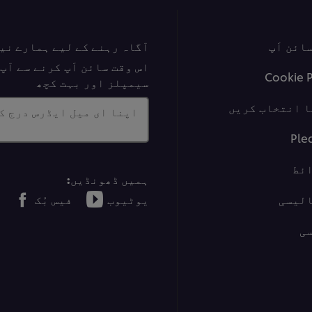
ائن اَپ
آگاہ رہنے کے لیے ہمارے نی
اس وقت سائن اَپ کرنے سے آ
Cookie 
سیمپلز اور بہت کچھ
ا انتخاب کریں
اپنا ای میل ایڈرس درج ک
Ple
ئط
ہمیں ڈھونڈیں:
الیسی
یوٹیوب
فیس بُک
ی