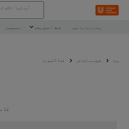
آپ کیا تلاش ک
ہمارے بارے میں
شیف انسپریشن
ریسیپیز
فوڈ ڈلیوری
ہوم
شیف سے مُتاثر
کامی