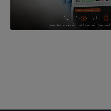
ی کے لیے مفت گائیڈ
لیے تیار کرنے والی ایک فوری چیک لسٹ!