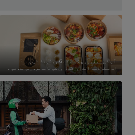
آپ کی ڈیلیوری کے لئے 6 پیکجنگ ٹپس
اب جبکہ دنیا ایک اور لاک ڈاون کی جانب بڑھ رہی ہے، فوڈ ڈیلیوری بزنس کے لئے ضروری ہوگیا ہے کہ پیکجنگ کے طریقوں پر نظر ثانی کریں ا...