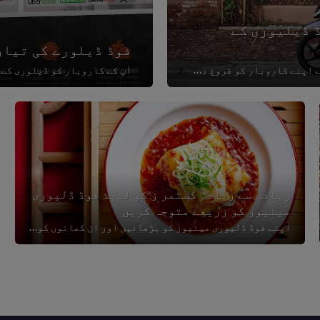
 آپکے فوڈ ڈیلیوری کے
فوڈ ڈیلورے کی تیار
چاہے فوڈ ڈیلیوری میں نئے ہوں یا تجربہ کار ، ان 5 نکات سے اپنے کاروبار کو فروغ دینا سیکھیں۔
آپ کے کاروبار کو ڈیلوری کے 
زیادہ سے زیادہ کسٹمر ز کو لذیذ فوڈ ڈلیوری
مینیوز کو زریعے متوجہ کریں
اپنے فوڈ ڈلیوری مینیوز کو بڑھائیں اور ان کھانوں کو توجہ کا مرکز بنائیں جوکسٹمرز کو ان کے گھر تک پہنچائے جا سکیں