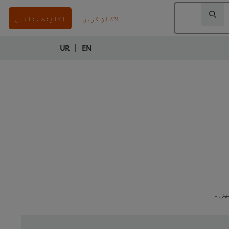
لاگ ان کریں
اکاؤنٹ بنائیں
|
UR
EN
یں۔