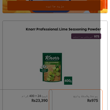
مزید جانیے
Knorr Professional Lime Seasoning Powde
975
لویلٹی پوائنٹس
یونٹ: پلاسٹک پاؤچ
کیس: 24 × 400 گرام
Rs23,390
Rs975