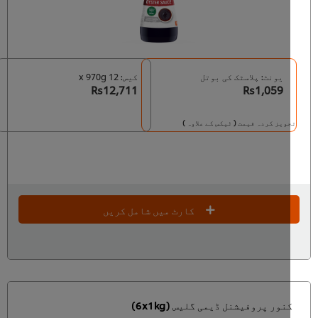
یونٹ: پلاسٹک کی بوتل
کیس: 12 x 970g
Rs12,711
Rs1,059
ویز کردہ قیمت ( ٹیکس کے علاوہ )
کارٹ میں شامل کریں
نور پروفیشنل ڈیمی گلیس (6x1kg)