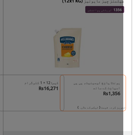
يلمنز چیز مایونیز (12x1 KG)
1356
لویلٹی پوائنٹس
یونٹ: پاؤچ لیمینیٹ، پی پی
کیس: 12 × 1 کلوگرام
اسپاؤٹ کے ساتھ
Rs16,271
Rs1,356
ویز کردہ قیمت ( ٹیکس کے علاوہ )