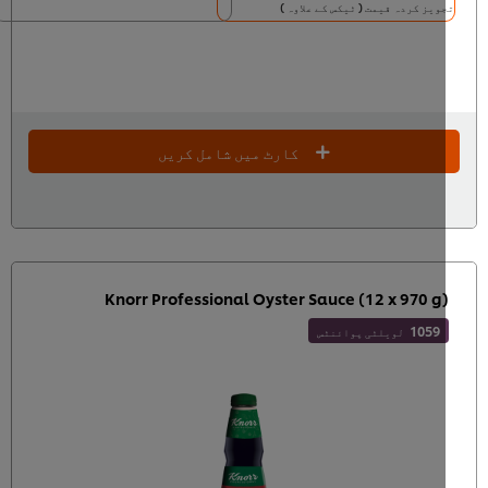
ویز کردہ قیمت ( ٹیکس کے علاوہ )
کارٹ میں شامل کریں
Knorr Professional Oyster Sauce (12 x 970 g
1059
لویلٹی پوائنٹس