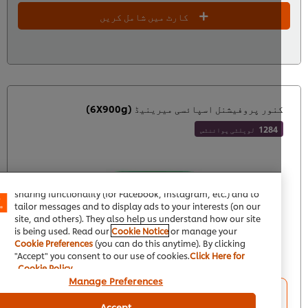
کارٹ میں شامل کریں
نور پروفیشنل اسپائسی میرینیڈ (6X900g)
1284
لویلٹی پوائنٹس
We use cookies (and similar techniques) to improve your
experience on our site. Cookies enable you to enjoy certain
features (like saving your online "shopping basket"), social
sharing functionality (for Facebook, Instagram, etc.) and to
tailor messages and to display ads to your interests (on our
site, and others). They also help us understand how our site
is being used. Read our
Cookie Notice
or manage your
Cookie Preferences
(you can do this anytime). By clicking
"Accept" you consent to our use of cookies.
Click Here for
Cookie Policy
Manage Preferences
یونٹ: سخت پلاسٹک یورو کنٹینر
کیس: 6 × 900 گرام
Accept
اور لِڈ. کارڈ بورڈ سِلیو