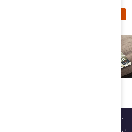
مزید لوڈ کریں
پروڈکٹ کیٹلوگ
ڈاؤن لوڈ کیجیے ہمارا مکمل پروڈکٹ
کیٹلوگ
رے بارے میں
 انسپریشن