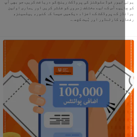
لیور فوڈ سلوشنز کی پروڈکٹ رینج کو دریافت کریں. جو بهی آپ
ہیے اُس کے لیے مختلف زمروں کو فلٹر کریں اور ہماری اولین
ز کے پروڈکٹ کے اجزاء دیکھیں جیسا کہ کنور، ہیلمینز،
، کارٹےڈور اور بُہت کچھ۔.