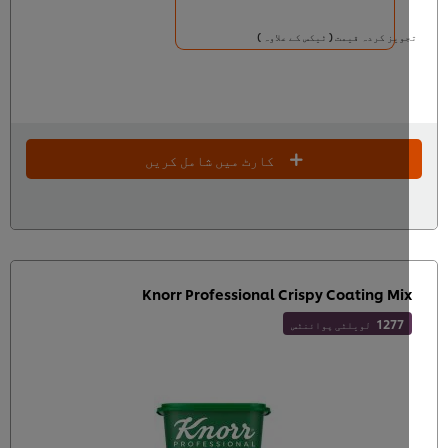
ویز کردہ قیمت ( ٹیکس کے علاوہ )
کارٹ میں شامل کریں
Knorr Professional Crispy Coating Mi
1277
لویلٹی پوائنٹس