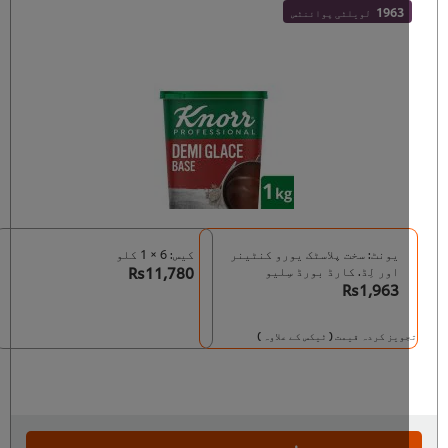
1963
لویلٹی پوائنٹس
یونٹ: سخت پلاسٹک یورو کنٹینر
کیس: 6 × 1 کلو
اور لِڈ. کارڈ بورڈ سِلیو
Rs11,780
Rs1,963
ویز کردہ قیمت ( ٹیکس کے علاوہ )