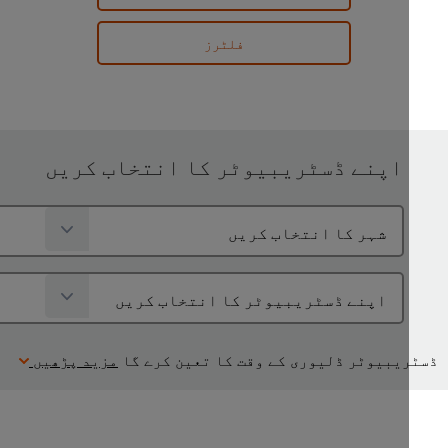
فلٹرز
اپنے ڈسٹریبیوٹر کا انتخاب کریں
یبیوٹر ڈلیوری کے وقت کا تعین کرے گا
مزید پڑھیں