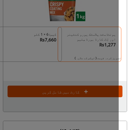
یونٹ: سخت پلاسٹک یورو کنٹینر
کیس: 6 × 1 کلو
اور لِڈ. کارڈ بورڈ سِلیو
Rs7,660
Rs1,277
ویز کردہ قیمت ( ٹیکس کے علاوہ )
کارٹ میں شامل کریں