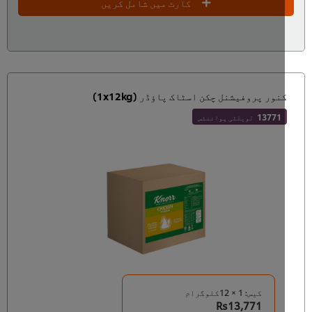
کارٹ میں شامل کریں
نور پروفیشنل چکن اسٹاک پاؤڈر (1x12kg)
13771
لویلٹی پوائنٹس
کیس: 1 × 12کلوگرام
Rs13,771