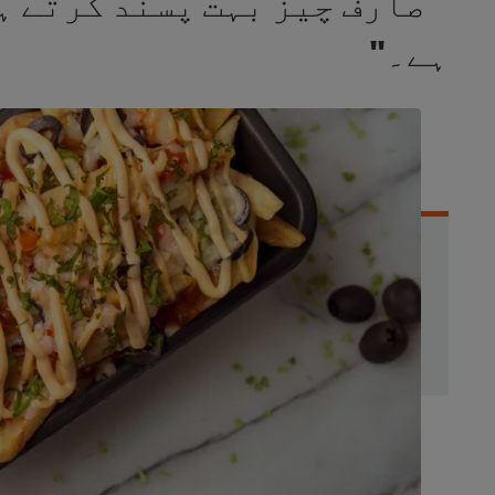
" صارف چیز بہت پسند کرتے 
ہے۔"