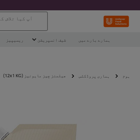
آپ کیا تلاش ک
ہمارے بارے میں
شیف انسپریشن
ریسیپیز
هيلمنز چیز مایونیز (12x1 KG)
ہوم
ہماری پروڈکٹس