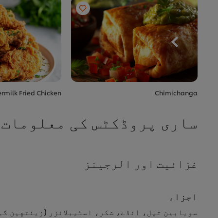
ermilk Fried Chicken
Chimichanga
ساری پروڈکٹس کی معلومات
غزائیت اور الرجینز
اجزاء
سویابین تیل، انڈے، شکر، اسٹیبلائزر (زینتهین گم