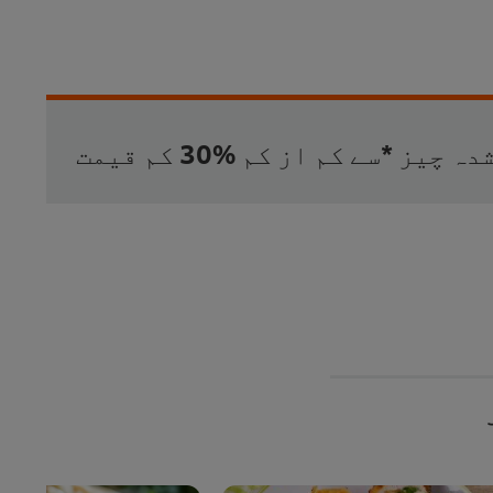
 چیز *سے کم از کم %30 کم قیمت