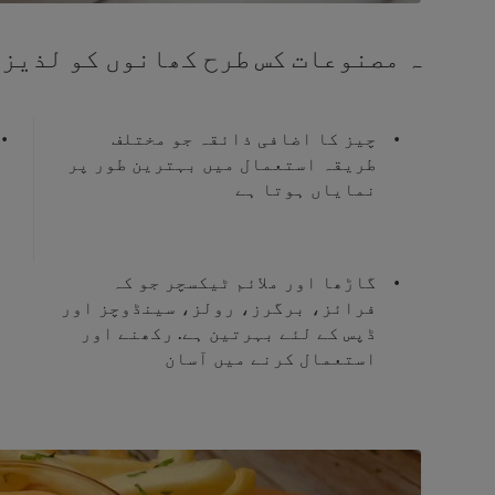
ہ مصنوعات کس طرح کھانوں کو لذیزت
چیز کا اضافی ذائقہ جو مختلف
طریقہ استعمال میں بہترین طور پر
نمایاں ہوتا ہے
گاڑھا اور ملائم ٹیکسچر جو کہ
فرائز، برگرز، رولز، سینڈوچز اور
ڈپس کے لئے بہرتین ہے. رکھنے اور
استعمال کرنے میں آسان