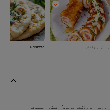
ن رول اپ بائٹس
Naanzza
ر دوسری پروڈکٹس موجود)، نمک، ایسیڈٹی