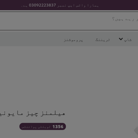
ہمارا واٹس ایپ نمبر 03092223837 ہے۔
ر رہے ہیں؟
شاپ
ٹریننگ
پروموشنز
هيلمنز چیز مایونیز (x1 KG
1356
لویلٹی پوائنٹس