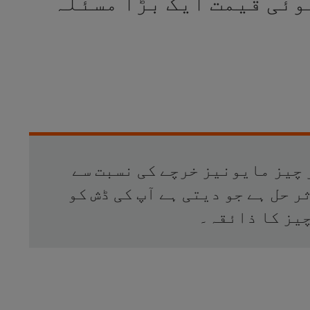
وئی قیمت ایک بڑا مسئلہ
چیز مایونیز خرچے کی نسبت سے
ر حل ہے جو دیتی ہے آپ کی ڈش کو
یز کا ذائقہ۔