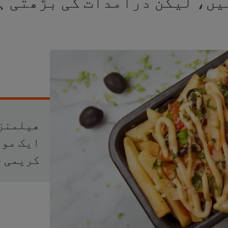
ہیں، لیکن درآمدات کی بڑھتی ہ
هيلمنز 
ایک موث
کریمی چ