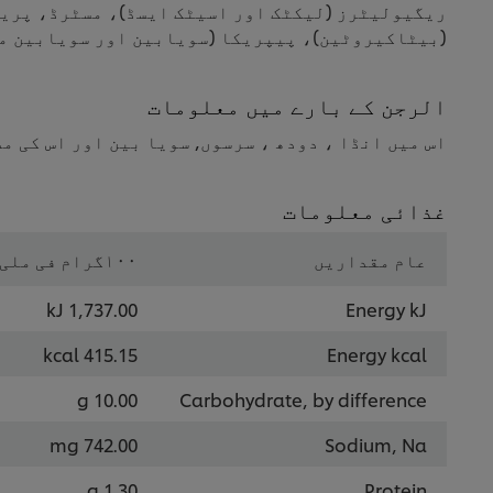
ریگیولیٹرز (لیکٹک اور اسیٹک ایسڈ)، مسٹرڈ، پریز
(بیٹاکیروٹین)، پیپریکا (سویابین اور سویابین ماخو
الرجن کے بارے میں معلومات
اس میں انڈا ، دودھ ، سرسوں, سویا بین اور اس کی م
غذائی معلومات
عام مقداریں
۱۰۰گرام فی ملی لیٹر
1,737.00 kJ
Energy kJ
415.15 kcal
Energy kcal
10.00 g
Carbohydrate, by difference
742.00 mg
Sodium, Na
1.30 g
Protein