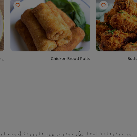
Butt
Chicken Bread Rolls
چک
 اور موڈیفائڈ اسٹارچ)، مصنوعی چیز فلیورنگ (دودھ او