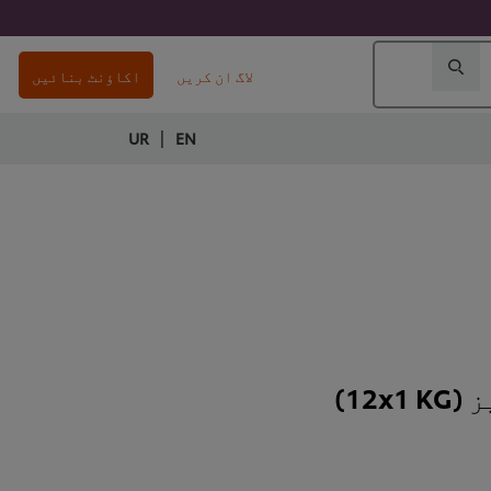
لاگ ان کریں
اکاؤنٹ بنائیں
|
UR
EN
12)