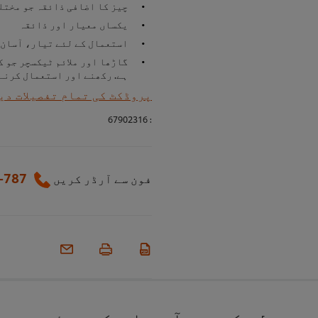
چیز کا اضافی ذائقہ جو مختل
یکساں معیار اور ذائقہ
استعمال کے لئے تیار، آسان 
گاڑھا اور ملائم ٹیکسچر جو 
ہے. رکھنے اور استعمال کرنے
پروڈکٹ کی تمام تفصیلات دی
67902316
:
-787
فون سے آرڈر کریں