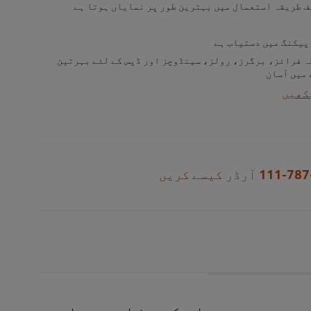
ف طریقہ استعمال میں بہترین طور پر نمایاں ہوتا ہے
پیکنگ میں دستیاب ہے
کہ فرائز، برگرز، رولز، سینڈوچز اور ڈپس کے لئے بہرتین
 میں آسان
کھیں
111-787
آرڈر کیسے کریں