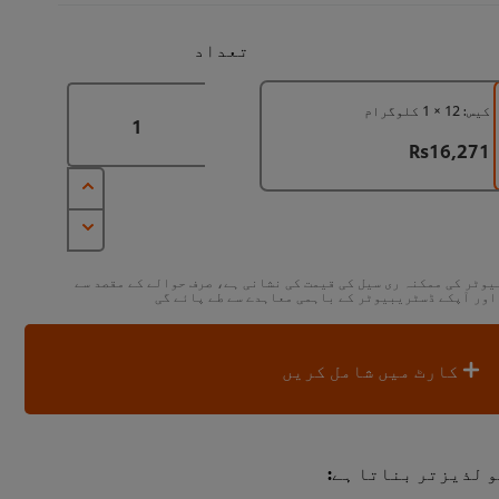
تعداد
کیس: 12 × 1 کلوگرام
Rs16,271
یوٹر کی ممکنہ ری سیل کی قیمت کی نشانی ہے، صرف حوالے کے مقصد سے
 اور آپکے ڈسٹریبیوٹر کے باہمی معاہدے سے طے پائے گی
کارٹ میں شامل کریں
 لذیزتر بناتا ہے: