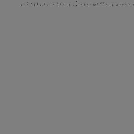
 دوسری پروڈکٹس موجود)، پرمٹڈ قدرتی فوڈ کلر