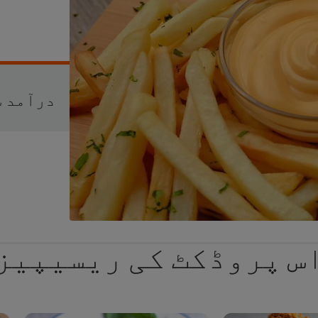
درآمد شدہ
س پروڈکٹ کی ریسیپیز