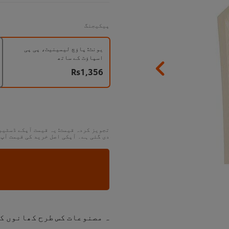
پیکیجنگ
یونٹ: پاؤچ لیمینیٹ، پی پی
اسپاؤٹ کے ساتھ
Rs1,356
تجویز کردہ قیمت: یہ قیمت آپکے ڈسٹیب
دی گئی ہے۔ آپکی اصل خرید کی قیمت آپ
ہ مصنوعات کس طرح کھانوں کو