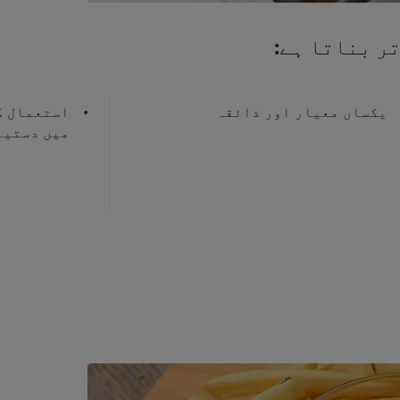
ر بناتا ہے:
یکساں معیار اور ذائقہ
استعمال ک
میں دستیا