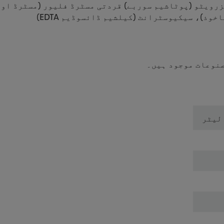
رویٹو (پوٹاشیم سوربے) قردتی مسٹرڈ فلیور (مسٹرڈ اور
ذ)، سیکیوسٹرانٹ (کیلشیم ڈائسوڈیم EDTA)
صنوعات موجود ہیں۔