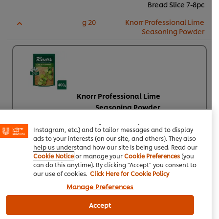
Bread Slice 7-8pc
20 g
Knorr Professional Lime
Seasoning Powder
We use cookies (and similar techniques) to improve your
Knorr Professional Lime
experience on our site. Cookies enable you to enjoy
Seasoning Powder
certain features (like saving your online "shopping
basket"), social sharing functionality (for Facebook,
975
لویلٹی پوائنٹس
Instagram, etc.) and to tailor messages and to display
پلاسٹک پاؤچ
ads to your interests (on our site, and others). They also
پلاسٹک پاؤچ
Rs975
help us understand how our site is being used. Read our
Rs975
Cookie Notice
or manage your
Cookie Preferences
(you
24 × 400 گرام
کارٹ میں شامل
can do this anytime). By clicking "Accept" you consent to
Rs23,390
کریں
our use of cookies.
Click Here for Cookie Policy
تجویز کردہ قیمت
Manage Preferences
Accept
پیاز
10 g