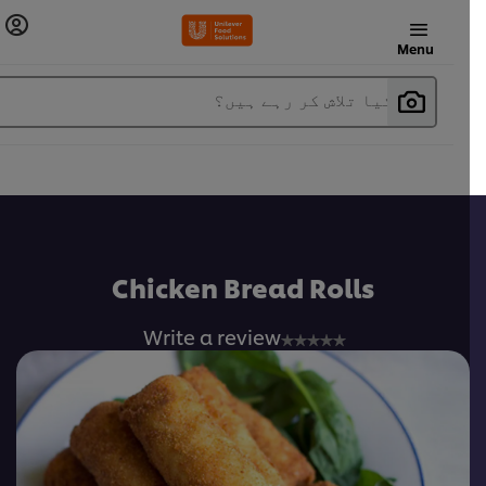
Menu
آپ کیا تلاش کر رہے ہیں؟
Chicken Bread Rolls
No
Write a review
ratings
submitted
for
this
recipe