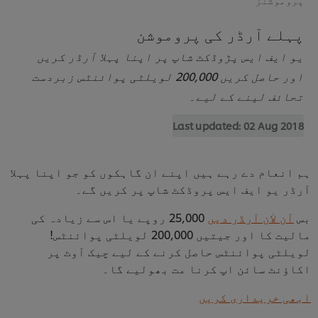
پہلے آرڈر کی پروموشن
یو ایف ایس پڑوڈکٹ شاپ پر اپنا پہلا آرڈر کریں
اور حاصل کریں 200,000 لویلٹی پوائنٹس زبردست
تحائف لینے کے لیے۔
Last updated:
02 Aug 2018
ہم انعام دے رہے ہیں اپنے ان گاہکوں کو جو اپنا پہلا
آرڈر یو ایف ایس پروڈکٹ شاپ پر کریں گے۔
بس
آن لاٰن آرڈر دیں
25,000 روپے یا اس سے زیادہ کی
مالیت کا اور جیتیں 200,000 لویلٹی پوائنٹس!
لویلٹی پوائنٹس حاصل کرنے کے لیے چیک آوٹ پر
اکاؤنٹ سائن اپ کرنا مت بھولیے گا۔
ابھی خریداری کریں