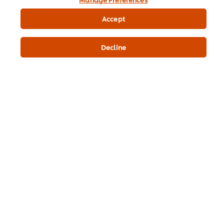
Accept
ہمارے بارے میں
شیف انسپریشن
Decline
ریسیپیز
شاپ
ٹریننگ
پروموشنز
نیوزلیٹر سائن اَپ
Cookie Preferences
اپنے ملک کا انتخاب کریں
Please Recycle