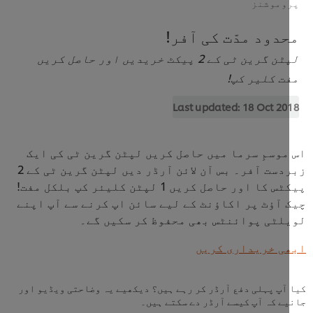
وموشنز
دود مدّت کی آفر!
لپٹن گرین ٹی کے 2 پیکٹ خریدیں اور حاصل کریں
ت کلیر کپ!
Last updated:
18 Oct 20
موسمِ سرما میں حاصل کریں لپٹن گرین ٹی کی ایک
زبردست آفر۔ بس آن لائن آرڈر دیں لپٹن گرین ٹی کے 2
پیکٹس کا اور حاصل کریں 1 لپٹن کلیئر کپ بلکل مفت!
 آؤٹ پر اکاؤنٹ کے لیے سائن اپ کرنے سے آپ اپنے
لٹی پوائنٹس بھی محفوظ کر سکیں گے۔
ی خریداری کریں
آپ پہلی دفع آرڈر کر رہے ہیں؟ دیکھیے یہ وضاحتی ویڈیو اور
ے کہ آپ کیسے آرڈر دے سکتے ہیں۔