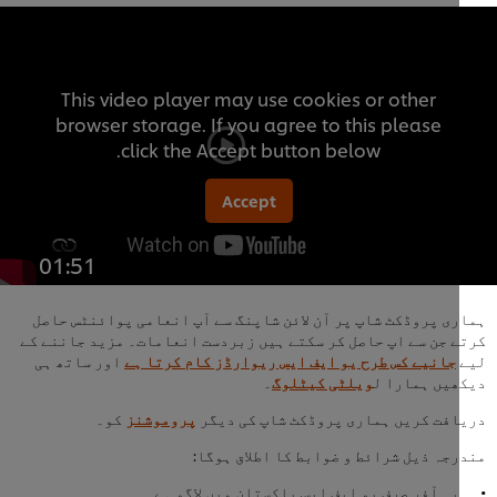
This video player may use cookies or other
browser storage. If you agree to this please
click the Accept button below.
Accept
01:51
ی پروڈکٹ شاپ پر آن لائن شاپنگ سے آپ انعامی پوائنٹس حاصل
 جن سے اپ حاصل کر سکتے ہیں زبردست انعامات۔ مزید جاننے کے
جانیے کس طرح یو ایف ایس ریوارڈز کام کرتا ہے
اور ساتھ ہی
یں ہمارا ل
ویلٹی کیٹلوگ
۔
فت کریں ہماری پروڈکٹ شاپ کی دیگر
پروموشنز
کو۔
جہ ذیل شرائط و ضوابط کا اطلاق ہوگا:
یہ آفر صرف یو ایف ایس پاکستان میں لاگو ہے۔