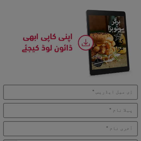
اِی میل ایڈریس
*
پہلا نام
*
آخری نام
*