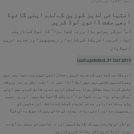
انتہائی لذیز کوزین کےلئے اپنی گائیڈ
ابھی مفت ڈائون لوڈ کریں
اب ' برگر ہوتو بڑا ورنہ کیا مزا ' گا ئیڈ کے ذریعہ
تیار کریں امریکا کی شاندار ریسیپیزاور جدید ترین
آئیڈیاز
Last updated:
31 Oct 2019
امریکا سے کھانوں کے جدید ترین رجحان اتنی تیزی سے دنیا بھر میں
پھیلتےہیں جتنی دیر میں ایک انڈا بھی نہ ابلے۔ مگر یہ سب بروقت
حاصل کرنا بہت مشکل ہوتا ہے لیکن اب ہم نے یہ شامل کردی ہیں اپنی
'برگرہوتو بڑا ورنہ کیا مزا ' امریکن گائیڈ بک میں۔ اور یہ بھری
پڑی ہے شانداراور بے حد لذیذ، گوشت کے ذائقہ اور فلیورکی
ریسیپیز سے اور اتنی زیادہ پسند کی جاتی ہیں کہ سوچ ہے آپ کی!
تواگر آپ چاہتے ہیں کہ گاہک کہیں اور نہ جائیں تو بہتر ہے آج سے
ہی یہ لذیڈ ترین ڈشز بنانا شروع کردیں۔