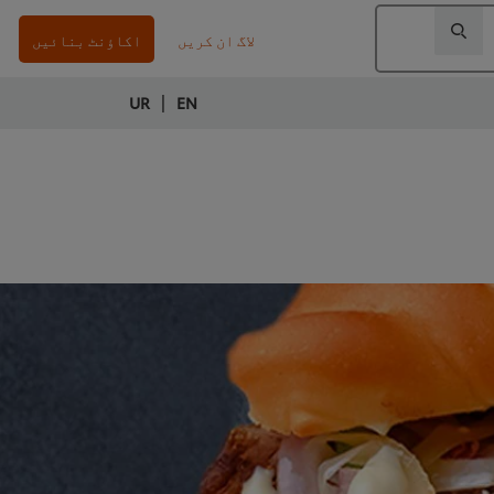
لاگ ان کریں
اکاؤنٹ بنائیں
|
UR
EN