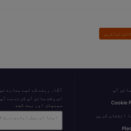
ڈاؤن لوڈ کریں
ائن اَپ
آگاہ رہنے کے لیے ہمارے نی
اس وقت سائن اَپ کرنے سے آ
Cookie 
سیمپلز اور بہت کچھ
ا انتخاب کریں
اپنا ای میل ایڈرس درج ک
Ple