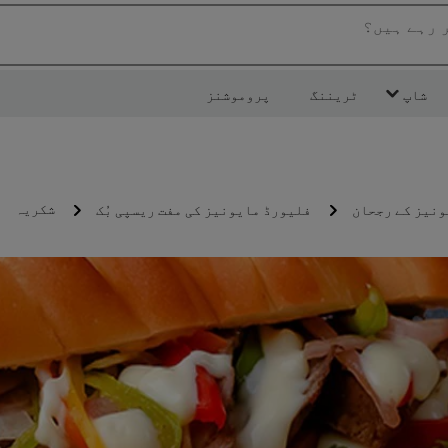
ر رہے ہیں؟
شاپ
ٹریننگ
پروموشنز
شکریہ
ونیز کے رجحان
فلیورڈ مایونیز کی مفت ریسپی بُک