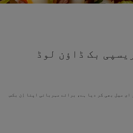
سپی بک ڈاؤن لوڈ
 ای میل بھی کر دیا ہے، برائے مہربانی اپنا اِن بکس