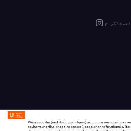
انسٹاگرام
We use cookies (and similar techniques) to improve your experience on o
saving your online "shopping basket"), social sharing functionality (fo
display ads to your interests (on our site, and others). They also help u