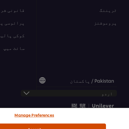
ٹریننگ
قانونی شرا
پروموشنز
پرائوسی پ
کوکی پالیس
سائٹ میپ
Pakistan / پاکستان
Manage Preferences
© 2026 یونی لیور فوڈ سلوشنز | تمام حقوق محفوظ