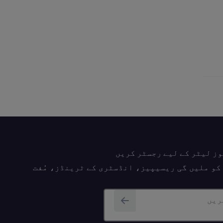
وز لیٹر کے لیے رجسٹر کریں
پ کو ملیں گی ریسیپیز، انڈسٹری کے ٹرینڈز، مُفت
ریں