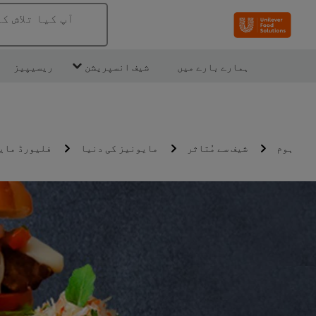
آپ کیا تلاش ک
ہمارے بارے میں
شیف انسپریشن
ریسیپیز
ہوم
شیف سے مُتاثر
مایونیز کی دنیا
فلیورڈ مای