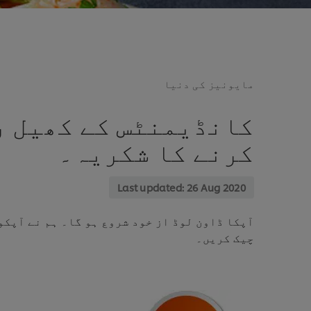
مایونیز کی دنیا
کانڈیمنٹس کے کھیل ری
کرنے کا شکریہ۔
Last updated:
26 Aug 2020
آپکا ڈاون لوڈ از خود شروع ہو گا۔ ہم نے آپکو
چیک کریں۔