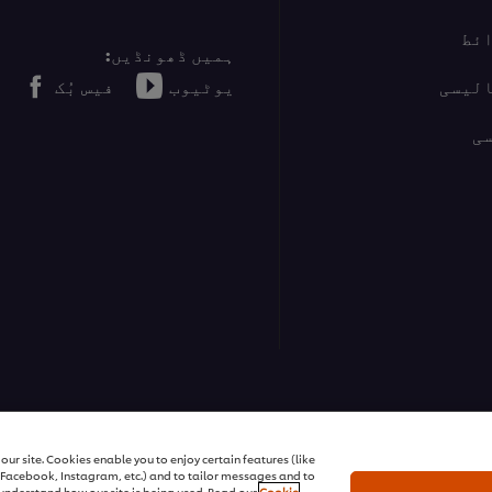
ئط
ہمیں ڈھونڈیں:
الیسی
یوٹیوب
فیس بُک
ی
ur site. Cookies enable you to enjoy certain features (like
r Facebook, Instagram, etc.) and to tailor messages and to
s understand how our site is being used. Read our
Cookie