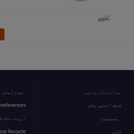
ہمارے بارے میں
نیوزلیٹر س
شیف انسپریشن
Preferences
ریسیپیز
اپنے ملک ک
شاپ
ase Recycle