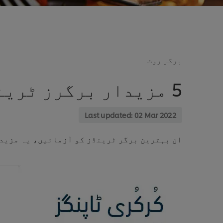
برگر روٹ
5 مزیدار برگرز ٹرینڈز آزمائیں
Last updated:
02 Mar 2022
ان بہترین برگر ٹرینڈز کو آزمائیں، یہ مزیدا