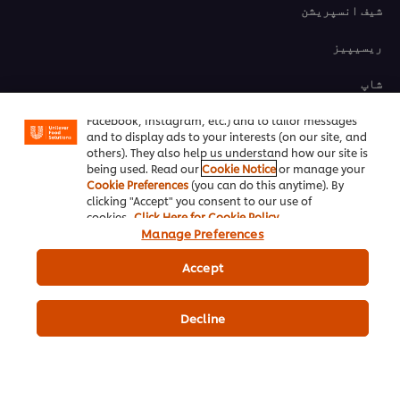
شیف انسپریشن
ریسیپیز
We use cookies (and similar techniques) to improve
your experience on our site. Cookies enable you to
شاپ
enjoy certain features (like saving your online
"shopping basket"), social sharing functionality (for
ٹریننگ
Facebook, Instagram, etc.) and to tailor messages
and to display ads to your interests (on our site, and
others). They also help us understand how our site is
پروموشنز
being used. Read our
Cookie Notice
or manage your
Cookie Preferences
(you can do this anytime). By
clicking "Accept" you consent to our use of
نیوزلیٹر سائن اَپ
cookies.
Click Here for Cookie Policy
Manage Preferences
Cookie Preferences
Accept
اپنے ملک کا انتخاب کریں
Please Recycle
Decline
قانونی شرائط
پرائوسی پالیسی