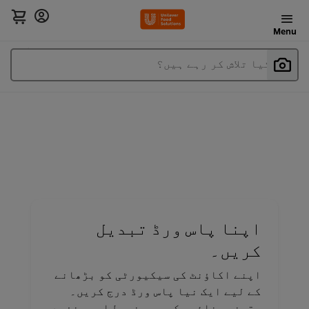
Menu
آپ کیا تلاش کر رہے ہیں؟
اپنا پاس ورڈ تبدیل
کریں۔
اپنے اکاؤنٹ کی سیکیورٹی کو بڑھانے
کے لیے ایک نیا پاس ورڈ درج کریں۔
یقینی بنائیں کہ یہ مضبوط اور منفرد