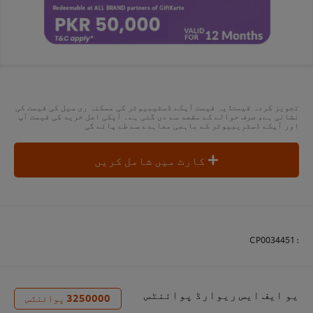
تجویز کردہ قیمت: یہ قیمت آپکے ڈسٹیبیوٹر کی ممکنہ ری سیل کی قیمت کی
نشانی ہے، صرف حوالے کے مقصد سے دی گئی ہے۔ آپکی اصل خرید کی قیمت آپ
اور آپکے ڈسٹریبیوٹر کے باہمی معاہدے سے طے پائے گی
کارٹ میں شامل کریں
CP0034451
:
یو ایف ایس ریوارڈ پوائنٹس
3250000
پوائنٹس