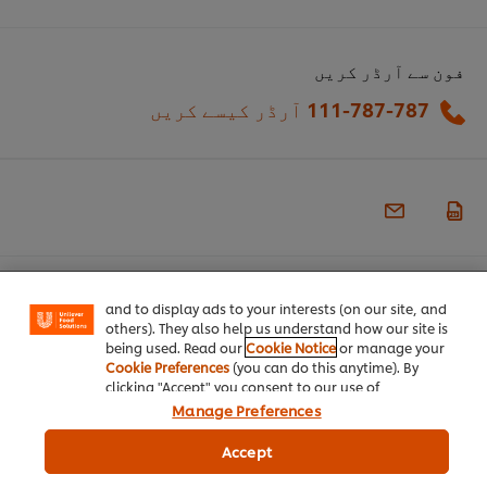
فون سے آرڈر کریں
111-787-787
آرڈر کیسے کریں
We use cookies (and similar techniques) to improve
your experience on our site. Cookies enable you to
enjoy certain features (like saving your online
"shopping basket"), social sharing functionality (for
Facebook, Instagram, etc.) and to tailor messages
and to display ads to your interests (on our site, and
others). They also help us understand how our site is
being used. Read our
Cookie Notice
or manage your
Cookie Preferences
(you can do this anytime). By
ہمارے بارے میں
clicking "Accept" you consent to our use of
cookies.
Click Here for Cookie Policy
Manage Preferences
شیف انسپریشن
Accept
ریسیپیز