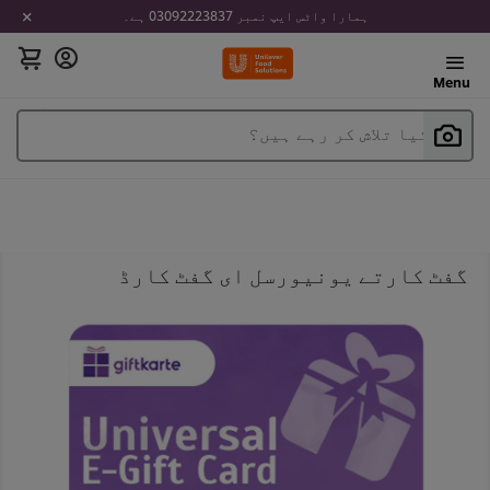
ہمارا واٹس ایپ نمبر 03092223837 ہے۔
Menu
آپ کیا تلاش کر رہے ہیں؟
گفٹ کارتے یونیورسل ای گفٹ کارڈ