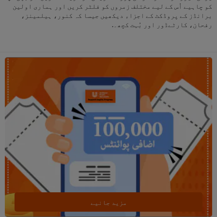
کو چاہیے اُس کے لیے مختلف زمروں کو فلٹر کریں اور ہماری اولین
برانڈز کے پروڈکٹ کے اجزاء دیکھیں جیسا کہ کنور، ہیلمینز،
رفحان، کارٹےڈور اور بُہت کچھ۔.
مزید جانیے