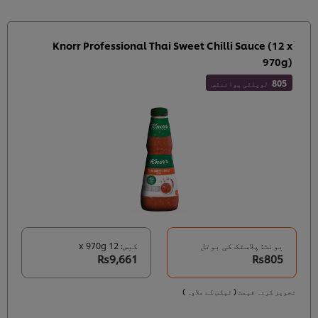
Knorr Professional Thai Sweet Chilli Sauce (12 x
970g)
805
لویلٹی پوائنٹس
یونٹ: پلاسٹک کی بوتل
کیس: 12 x 970g
Rs9,661
Rs805
تجویز کردہ قیمت ( ٹیکس کے علاوہ )