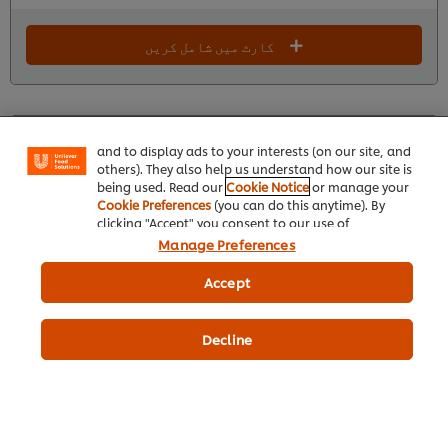
کارٹ میں شامل کریں
We use cookies (and similar techniques) to improve
your experience on our site. Cookies enable you to
enjoy certain features (like saving your online
"shopping basket"), social sharing functionality (for
Facebook, Instagram, etc.) and to tailor messages
Knorr Professional Tomato Ketchup
and to display ads to your interests (on our site, and
others). They also help us understand how our site is
1924
لویلٹی پوائنٹس
being used. Read our
Cookie Notice
or manage your
Cookie Preferences
(you can do this anytime). By
clicking "Accept" you consent to our use of
cookies.
Click Here for Cookie Policy
Manage Preferences
Accept
Decline
یونٹ: Pouch
کیس: 4 × 4 گرام