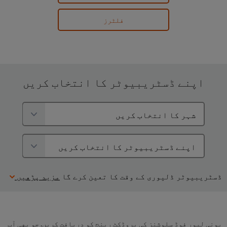
فلٹرز
اپنے ڈسٹریبیوٹر کا انتخاب کریں
ڈسٹریبیوٹر ڈلیوری کے وقت کا تعین کرے گا
مزید پڑھیں
یونی لیور فوڈ سلوشنز کی پروڈکٹ رینج کو دریافت کریں. جو بهی آپ