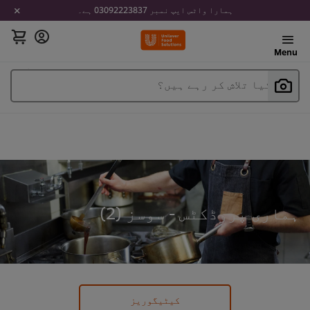
ہمارا واٹس ایپ نمبر 03092223837 ہے۔
Menu
آپ کیا تلاش کر رہے ہیں؟
ہماری پروڈکٹس - سوسز (
2
)
کیٹیگوریز