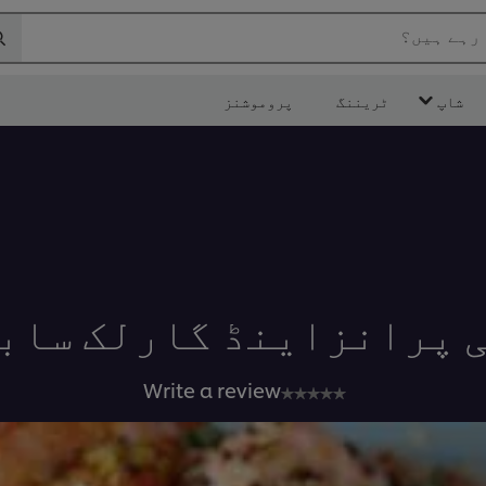
 رہے ہیں؟
شاپ
ٹریننگ
پروموشنز
 پرانزاینڈ گارلک ساب
No
Write a review
ratings
submitted
for