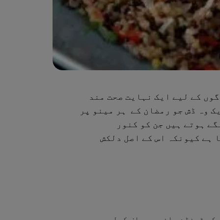
گوں کے لیے ایک نہایت صحت مند
ک وہ ڈش جو رمضان کے ہر مینو پر
ے ہوتے ہیں جن کو کنور
 ہے کیونکہ اس کے اصل دلکش
کو ٹھنڈے پانی سے صاف کرلیں۔