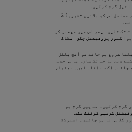
ا تیل گرم کرلیں۔
پھر پیاز، لہسن ملائیں اور اس کو پکائیں، مسلسل اس کو ہلائیں تقریباً 3
ئے۔
 میں بهیگا ہوا سابودانہ ملا کر 1 منٹ تک تلیں۔ پھر اس میں مچھلی کی
کنور پروفیشنل چکن اسٹاک
بلنا شروع ہو جائے تو آنچ بلکل
2 منٹ تک اس کو پکنے دیں یا جب تک سارہ پانی جذب
 جائے۔ آگ سے اتار لیں۔ دھنیا،
 گرم کرلیں۔ جب پین گرم ہو
فیشنل کرسپی کوٹنگ مکس
ر گلابی نہ ہو جائیں۔ اسموکڈ