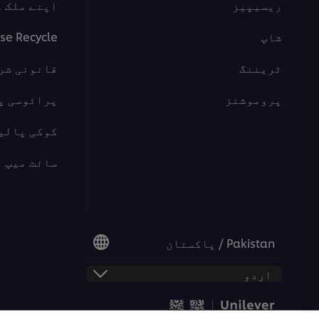
ریسیپیز
اپنے ملک ک
شاپ
se Recycle
ٹریننگ
قانونی شر
پروموشنز
پرائوسی پ
کوکی پالی
سائٹ میپ
Pakistan / پاکستان