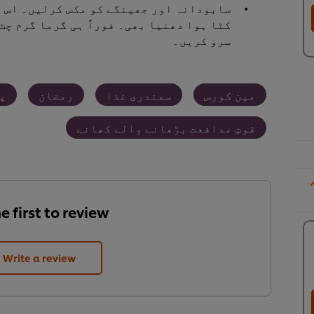
سابودانہ اور جھینگے کو مکس کرلیں۔ اس پ
کٹا ہوا دھنیا بھی۔ فوراً ہی گرما گرم چٹ
سرو کریں۔
مین کورس
سمندری غذا
رمضان
پ
قوتِ مدافعت بڑھانے والے کھانے
e first to review.
Write a review