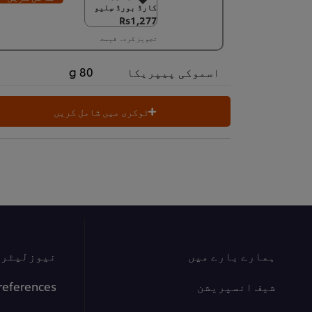
کارڈ بورڈ سِلیو
کارڈ بورڈ سِلیو
Rs1,277
Rs1,277
تجویز کردہ قیمت
6 × 1 کلو
Rs7,660
اسموکی پیپریکا
80 g
ٹوکری میں شامل کریں
ہمارے بارے میں
نیوزلیٹر س
شیف انسپریشن
references