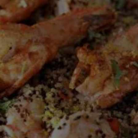
this
recipe