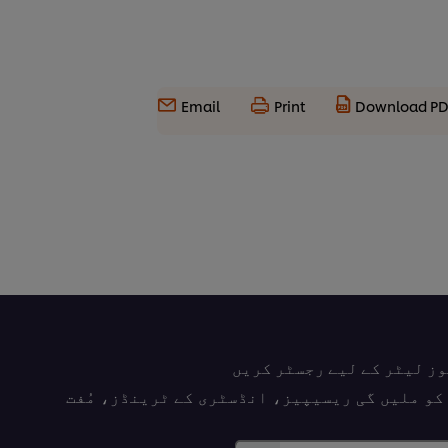
Email
Print
Download P
وز لیٹر کے لیے رجسٹر کریں
پ کو ملیں گی ریسیپیز، انڈسٹری کے ٹرینڈز، مُفت