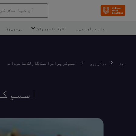
آپ کیا تلاش کر
ہمارے بارے میں
شیف انسپریشن
ریسیپیز
اسموکی پرانزاینڈ گارلک سابودانہ
ہوم
ترکیبیں
اسموکی