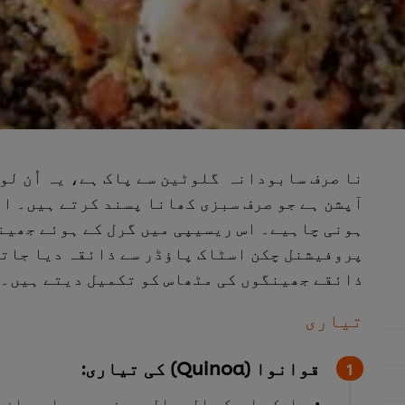
نا صرف سابودانہ گلوٹین سے پاک ہے، یہ اُن لو
آپشن ہے جو صرف سبزی کھانا پسند کرتے ہیں۔ ای
ہونی چاہیے۔ اس ریسیپی میں گرل کے ہوئے جھینگ
پروفیشنل چکن اسٹاک پاؤڈر سے ذائقہ دیا جاتا
ذائقے جھینگوں کی مٹھاس کو تکمیل دیتے ہیں۔
تیاری
قوانوا (Quinoa) کی تیاری:
ایک باریک جالی والی چھنی میں سابودانے 