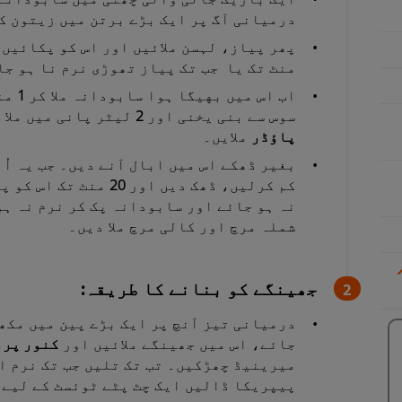
درمیانی آگ پر ایک بڑے برتن میں زیتون ک
منٹ تک یا جب تک پیاز تھوڑی نرم نا ہو جا
اب اس
سوس سے بنی یخنی اور 2 لیٹر پانی میں ملا ہوا
پاؤڈر
ملایں۔
بغیر ڈھکے اس میں ابال آنے دیں۔ جب یہ اُ
کم کرلیں، ڈھک دیں اور 0
نہ ہو جائے اور سابودانہ پک کر نرم نہ ہو
شملہ مرچ اور کالی مرچ ملا دیں۔
جھینگے کو بنانے کا طریقہ:
درمیانی تیز آنچ پر ایک بڑے پین میں مکھن
جائے، اس میں جھینگے ملائیں اور
کنور پرو
میرینیڈ چھڑکیں۔ تب تک تلیں جب تک نرم او
پیپریکا ڈالیں ایک چٹ پٹے ٹوئسٹ کے لیے۔