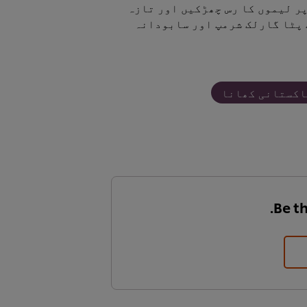
ر لیموں کا رس چھڑکیں اور تازہ
 پٹا گارلک شرمپ اور سابودانہ
اکستانی کھانا
Be th