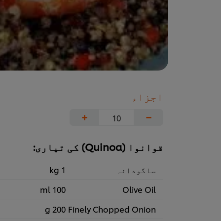
اجزاء
+
−
قوانوا (Quinoa) کی تیاری:
ساگودانہ
1 kg
100 ml
Olive Oil
200 g
Finely Chopped Onion