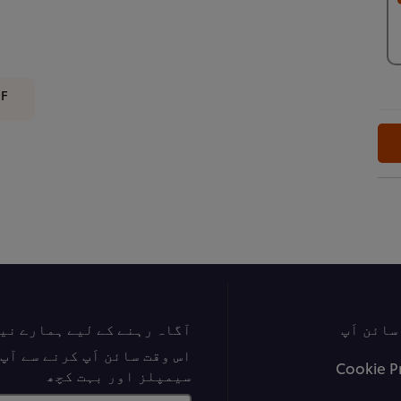
DF
ائن اَپ
آگاہ رہنے کے لیے ہمارے نی
اس وقت سائن اَپ کرنے سے آ
Cookie P
سیمپلز اور بہت کچھ