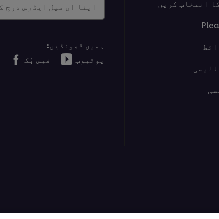
ا انتخاب کریں
اپنا ای میل ایڈرس درج ک
Plea
ہمیں ڈھونڈیں:
ائط
یوٹیوب
فیس بُک
الیسی
سی