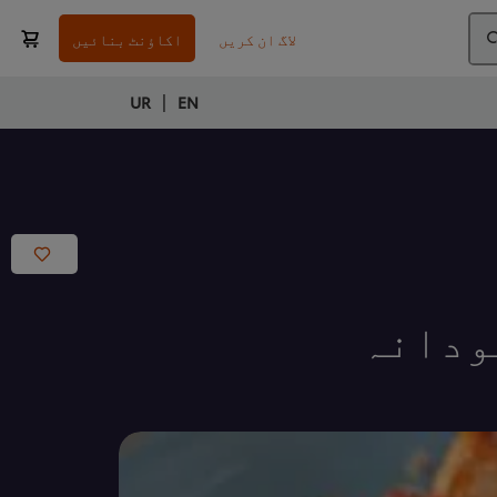
لاگ ان کریں
اکاؤنٹ بنائیں
|
UR
EN
ودانہ