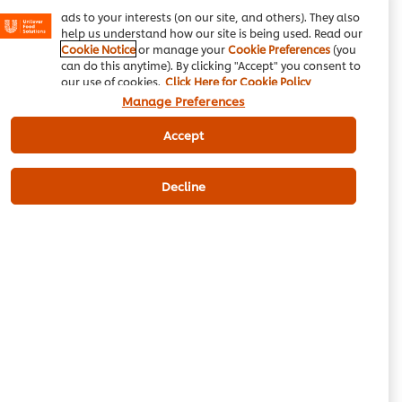
Instagram, etc.) and to tailor messages and to display
ads to your interests (on our site, and others). They also
help us understand how our site is being used. Read our
Cookie Notice
or manage your
Cookie Preferences
(you
can do this anytime). By clicking "Accept" you consent to
کنور پروفیشنل اسپائسی میرینیڈ
our use of cookies.
Click Here for Cookie Policy
(6X900g)
Manage Preferences
1284
لویلٹی پوائنٹس
Accept
سخت پلاسٹک یورو
سخت پلاسٹک یورو
کنٹینر اور لِڈ.
کنٹینر اور لِڈ.
کارڈ بورڈ سِلیو
Decline
کارڈ بورڈ سِلیو
Rs1,284
Rs1,284
کارٹ میں شامل
6 × 900 گرام
کریں
Rs7,706
تجویز کردہ قیمت
ہری مرچیں
5 pc
ٹوکری میں شامل کریں