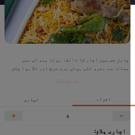
چاول جس میں اچار کا ذائقہ ہوتا ہے، اس میں
مسالہ سے بھری تلی ہوئی ہری مرچ اور تلا ہوا چکن
ایک مزیدار اور دلکش ڈش بناتا ہے۔
مزید پڑھ
اجزاء
تیاری
+
−
اچاری پلاؤ: