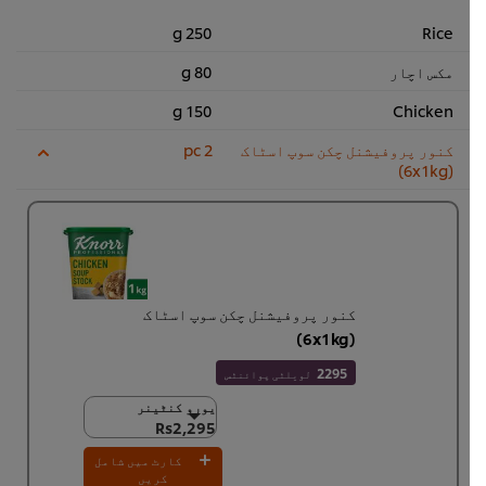
250 g
Rice
مکس اچار
80 g
150 g
Chicken
کنور پروفیشنل چکن سوپ اسٹاک
2 pc
(6x1kg)
کنور پروفیشنل چکن سوپ اسٹاک
(6x1kg)
2295
لویلٹی پوائنٹس
یورو کنٹینر
یورو کنٹینر
Rs2,295
Rs2,295
6 × 1 کلو
کارٹ میں شامل
Rs13,767
کریں