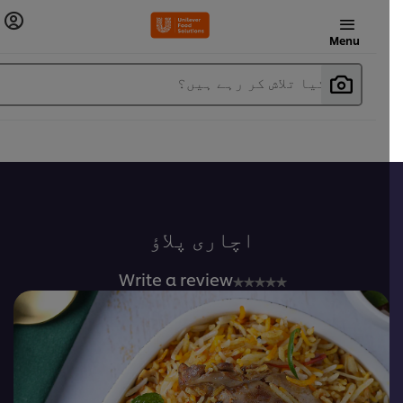
Menu
آپ کیا تلاش کر رہے ہیں؟
اچاری پلاؤ
No
Write a review
ratings
submitted
for
this
recipe