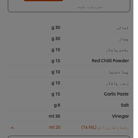
تجویز کردہ قیمت
ٹماٹر
30 g
پیاز
30 g
ہلدی پاﺅڈر
10 g
15 g
Red Chilli Powder
پسا دھنیا
10 g
زیرہ پاؤڈر
10 g
15 g
Garlic Paste
8 g
Salt
30 ml
Vinegar
رفحان کارن آئل (1x16L)
20 ml