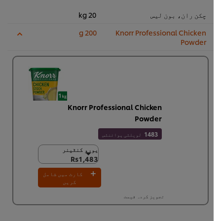
چکن ران، بون لیس
20 kg
200 g
Knorr Professional Chicken
Powder
Knorr Professional Chicken
Powder
1483
لویلٹی پوائنٹس
یورو کنٹینر
یورو کنٹینر
Rs1,483
Rs1,483
6 × 1 کلو
کارٹ میں شامل
Rs8,898
کریں
تجویز کردہ قیمت