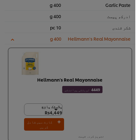
400 g
Garlic Paste
ادرک، پیسٹ
400 g
شکر قندی
10 pc
400 g
Hellmann's Real Mayonnaise
Hellmann's Real Mayonnaise
4449
لویلٹی پوائنٹس
پلاسٹک پاؤچ
پلاسٹک پاؤچ
Rs4,449
Rs4,449
4 × 4 لیٹر
کارٹ میں شامل
Rs17,797
کریں
تجویز کردہ قیمت