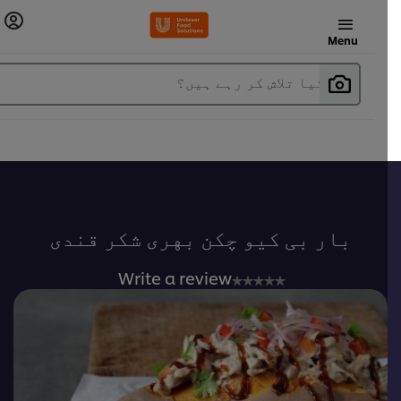
Menu
آپ کیا تلاش کر رہے ہیں؟
بار بی کیو چکن بهری شکر قندی
No
Write a review
ratings
submitted
for
this
recipe