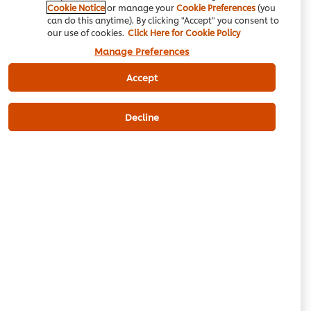
Cookie Notice
or manage your
Cookie Preferences
(you
ہرا دھنیا، کٹا ہوا
100 g
can do this anytime). By clicking "Accept" you consent to
our use of cookies.
Click Here for Cookie Policy
سرخ شملہ مرچ، مربع شکل میں کٹی
200 g
Manage Preferences
ہوئی
سیاہ تل
50 g
Accept
50 ml
Olive Oil
Decline
وائٹ بلسمی سرکہ
30 ml
ٹوکری میں شامل کریں
مین کورس
مغربی کھانا
چکن
رمضان
قوتِ مدافعت بڑھانے والے کھانے