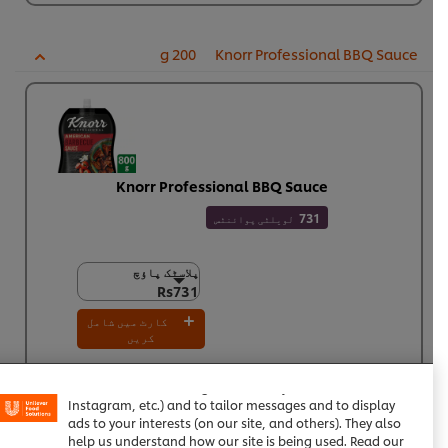
200 g
Knorr Professional BBQ Sauce
Knorr Professional BBQ Sauce
731
لویلٹی پوائنٹس
پلاسٹک پاؤچ
پلاسٹک پاؤچ
Rs731
Rs731
12 × 800 گرام
کارٹ میں شامل
We use cookies (and similar techniques) to improve your
Rs8,774
کریں
experience on our site. Cookies enable you to enjoy
تجویز کردہ قیمت
certain features (like saving your online "shopping
basket"), social sharing functionality (for Facebook,
Instagram, etc.) and to tailor messages and to display
ads to your interests (on our site, and others). They also
لال پیاز، جولین
300 g
help us understand how our site is being used. Read our