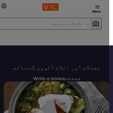
Menu
آپ کیا تلاش کر رہے ہیں؟
بھنڈی اور انڈے آلووں کے ساتھ
No
Write a review
ratings
submitted
for
this
recipe