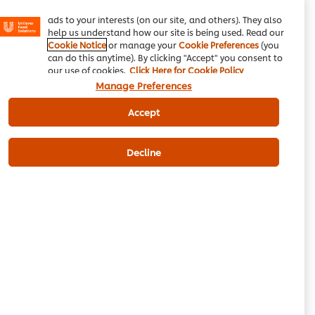
Instagram, etc.) and to tailor messages and to display
ads to your interests (on our site, and others). They also
help us understand how our site is being used. Read our
مین کورس
مشرق وسطی
رمضان
انڈے
Cookie Notice
or manage your
Cookie Preferences
(you
can do this anytime). By clicking "Accept" you consent to
قوتِ مدافعت بڑھانے والے کھانے
our use of cookies.
Click Here for Cookie Policy
Manage Preferences
Accept
Be the first to review.
Decline
Write a review