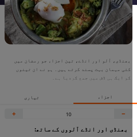
بھنڈی، آلو اور انڈے، تین اجزاء جو رمضان میں
کئی مہمان بہت پسند کرتے ہیں۔ ہم نے ان تینوں
کو ایک ہی ڈش میں جمع کردیا ہے۔
اجزاء
تیاری
+
−
بھنڈی اور انڈے آلووں کے ساتھ: