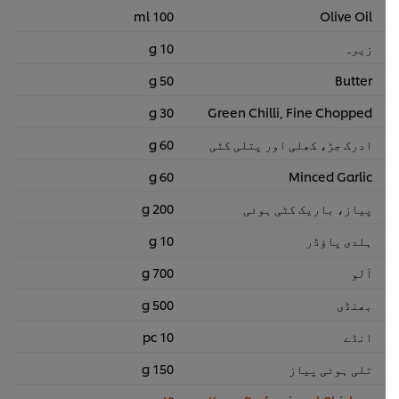
100 ml
Olive Oil
زیرہ
10 g
50 g
Butter
30 g
Green Chilli, Fine Chopped
ادرک جڑ، کھلی اور پتلی کٹی
60 g
60 g
Minced Garlic
پیاز، باریک کٹی ہوئی
200 g
ہلدی پاﺅڈر
10 g
آلو
700 g
بھنڈی
500 g
انڈے
10 pc
تلی ہوئی پیاز
150 g