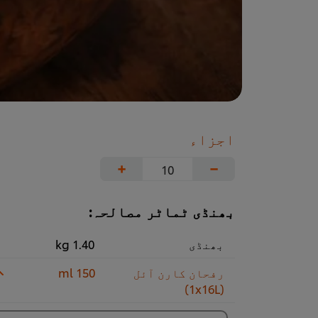
اجزاء
+
−
بھنڈی ٹماٹر مصالحہ:
بھنڈی
1.40 kg
رفحان کارن آئل
150 ml
(1x16L)