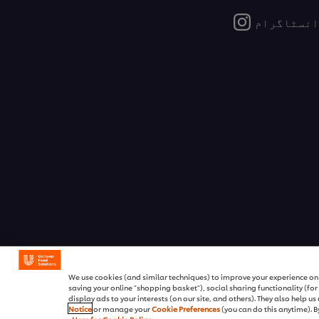
انسٹاگرام
We use cookies (and similar techniques) to improve your experience on o
saving your online "shopping basket"), social sharing functionality (fo
display ads to your interests (on our site, and others). They also help u
Notice
or manage your
Cookie Preferences
(you can do this anytime). By