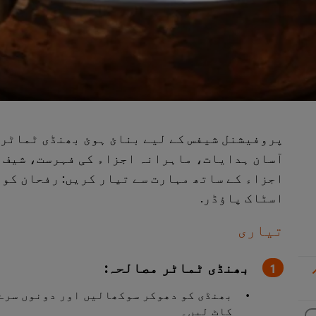
پروفیشنل شیفس کے لیے بنائ ہوئ بھنڈی ٹماٹر م
آسان ہدایات، ماہرانہ اجزاء کی فہرست، شیف کی
اجزاء کے ساتھ مہارت سے تیار کریں: رفحان کو
اسٹاک پاؤڈر.
تیاری
بھنڈی ٹماٹر مصالحہ:
بھنڈی کو دھوکر سوکھالیں اور دونوں سرے 
کاٹ لیں۔