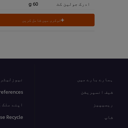
ادرک جولین کٹ
60 g
ٹوکری میں شامل کریں
ہمارے بارے میں
نیوزلیٹر س
شیف انسپریشن
references
ریسیپیز
اپنے ملک ک
شاپ
se Recycle