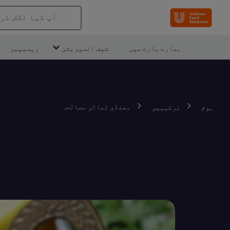
آپ کیا تلاش کر
ہمارے بارے میں
شیف انسپریشن
ریسیپیز
بھنڈی ٹماٹر مصالحہ
ہوم
ترکیبیں