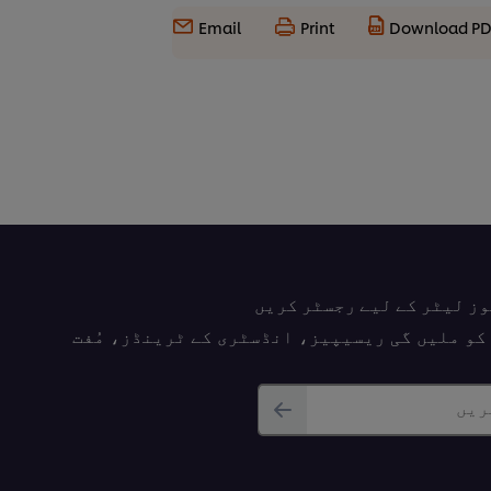
Email
Print
Download P
وز لیٹر کے لیے رجسٹر کریں
پ کو ملیں گی ریسیپیز، انڈسٹری کے ٹرینڈز، مُفت
ریں