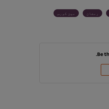
رمضان
مین کورس
Be th