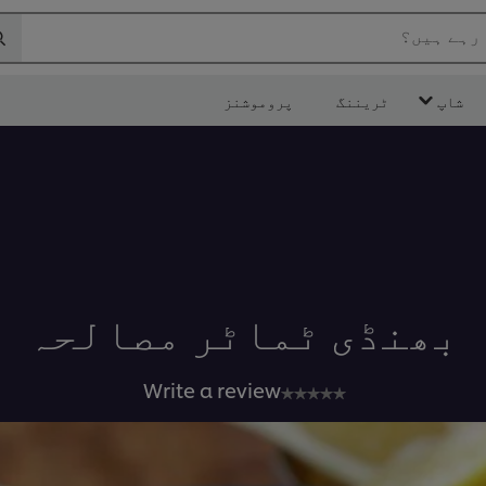
 رہے ہیں؟
شاپ
ٹریننگ
پروموشنز
بھنڈی ٹماٹر مصالحہ
No
Write a review
ratings
submitted
for