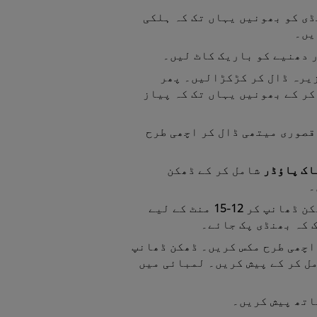
ڈی کو بھونیں یہاں تک کہ ہلکی
یں۔
 دھنیے کو باریک کاٹ لیں۔
زیرہ ڈال کر کڑکڑالیں۔ پھر
کر کے بھونیں یہاں تک کہ پیاز
قصوری میتھی ڈال کر اچھی طرح
اک پاؤڈر
شامل کر کے ڈھکن
۔
بھنڈی شامل کر کے اچھی طرح مکس کریں۔ ڈھکن ڈھانپ کر 12-15 منٹ کے لیے
 کہ بھنڈی پک جائے۔
اچھی طرح مکس کریں۔ ڈھکن ڈھانپ
ل کر کے پیش کریں۔ لمبائی میں
اتھ پیش کریں۔