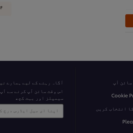
DF
ائن اَپ
آگاہ رہنے کے لیے ہمارے نی
اس وقت سائن اَپ کرنے سے آ
Cookie P
سیمپلز اور بہت کچھ
ا انتخاب کریں
اپنا ای میل ایڈرس درج ک
Plea