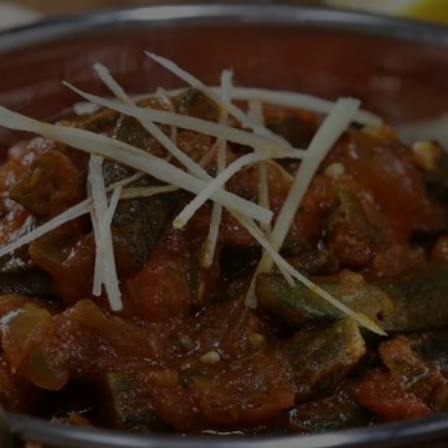
this
recipe