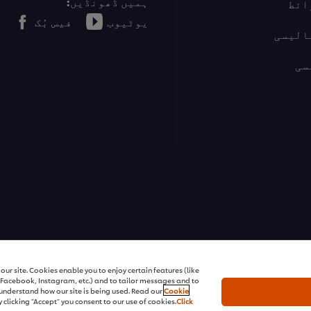
ہمیں ڈھونڈیں:
ائط
یوٹیوب
فیس بُک
الیسی
سی
ur site. Cookies enable you to enjoy certain features (like
r Facebook, Instagram, etc.) and to tailor messages and to
s understand how our site is being used. Read our
Cookie
 clicking "Accept" you consent to our use of cookies.
Click