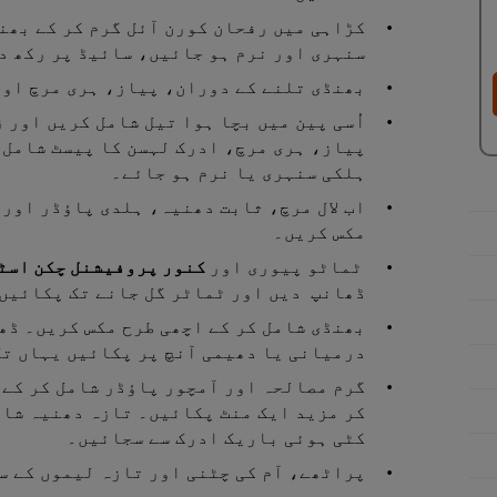
کڑاہی میں رفحان کورن آئل گرم کر کے بھن
سنہری اور نرم ہو جائیں، سائیڈ پر رکھ د
بھنڈی تلنے کے دوران، پیاز، ہری مرچ اور
اُسی پین میں بچا ہوا تیل شامل کریں اور 
پیاز، ہری مرچ، ادرک لہسن کا پیسٹ شامل 
ہلکی سنہری یا نرم ہو جائے۔
اب لال مرچ، ثابت دھنیہ، ہلدی پاؤڈر اور 
مکس کریں۔
ٹماٹو پیوری اور
کنور پروفیشنل چکن اسٹ
ڈھانپ دیں اور ٹماٹر گل جانے تک پکائیں
درمیانی یا دھیمی آنچ پر پکائیں یہاں تک
گرم مصالحہ اور آمچور پاؤڈر شامل کر کے 
کر مزید ایک منٹ پکائیں۔ تازہ دھنیہ شام
کٹی ہوئی باریک ادرک سے سجائیں۔
پراٹھے، آم کی چٹنی اور تازہ لیموں کے س