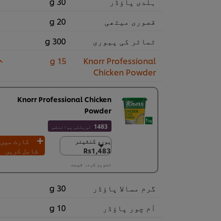
ہلدی پاﺅڈر
30 g
قصوری میتھی
20 g
ٹماٹر کی پیوری
300 g
15 g
Knorr Professional
Chicken Powder
Knorr Professional Chicken
Powder
1483
لویلٹی پوائنٹس
کارٹ میں
یورو کنٹینر
یورو کنٹینر
Rs1,483
شامل کریں
Rs1,483
6 × 1 کلو
تجویز کردہ قیمت
Rs8,898
گرم مسالا پاؤڈر
30 g
آم چور پاؤڈر
10 g