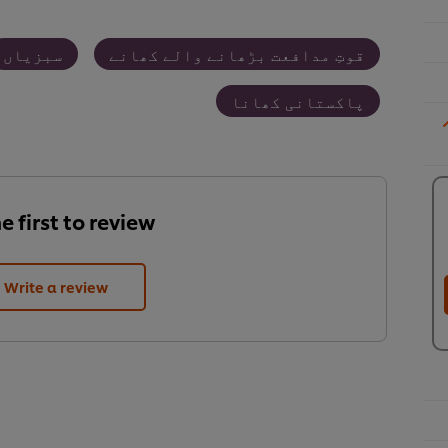
قوتِ مدافعت بڑھانے والے کھانے
سبزیاں
پاکستانی کھانا
e first to review.
Write a review