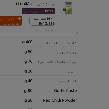
رفحان کارن آئل (1x16L)
12135
لویلٹی پوائنٹس
کارٹ میں
1 × 16لیٹر پیک
1 × 16لیٹر پیک
Rs12,135
شامل کریں
Rs12,135
تجویز کردہ قیمت
لال پیاز، جولین
400 g
ہری مرچیں
50 g
ہرا دھنیا، کٹا ہوا
70 g
زیرہ
20 g
ادرک، پیسٹ
40 g
80 g
Garlic Paste
20 g
Red Chilli Powder