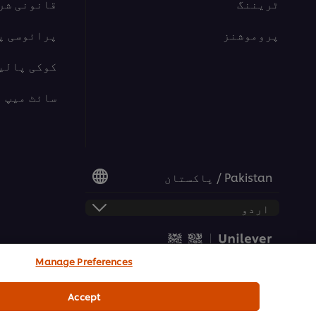
ٹریننگ
قانونی شر
پروموشنز
پرائوسی پ
کوکی پالی
سائٹ میپ
Pakistan / پاکستان
Manage Preferences
© 2026 یونی لیور فوڈ سلوشنز | تمام حقوق محفوظ
Accept