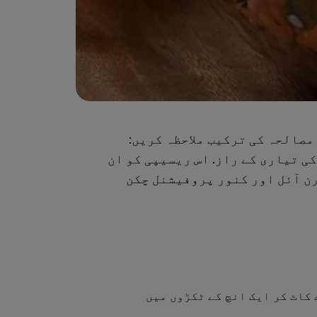
صالحہ کی ترکیب ملاحظہ کریں:
 تیاری کے راز. اس ریسیپی کو ان
رن آئل اور کنور پروفیشنل چکن
کاٹ کر ایک انچ کے ٹکڑوں میں