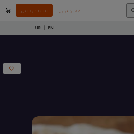
لاگ ان کریں
اکاؤنٹ بنائیں
|
UR
EN