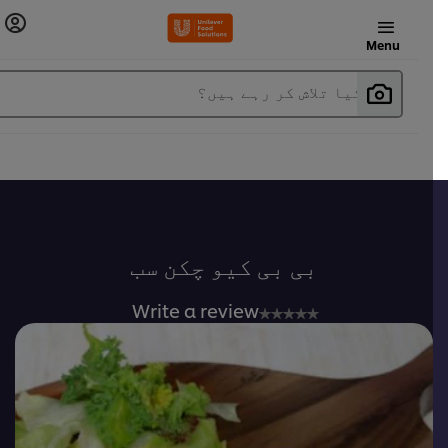
Menu
آپ کیا تلاش کر رہے ہیں؟
بی بی کیو چکن سب
No
Write a review
ratings
submitted
for
this
recipe