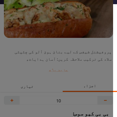
پروفیشنل شیفس کے لیے بنائ ہوئ آلو کی چٹپٹی
سلاد کی ترکیب ملاحظہ کریں: آسان ہدایات،
ماہرانہ اجزاء کی فہرست، شیف کی تیاری کے راز.
مزید پڑھ
اس ریسیپی کو ان اجزاء کے ساتھ مہارت سے تیار
کریں: ھیلمنز کلاسک مایونیز اور کنور پروفیشنل
اجزاء
تیاری
لائم سیزننگ.
+
−
بی بی کیو سوس: