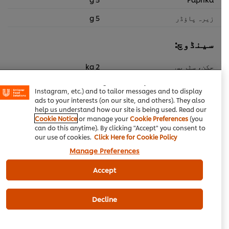
زیرہ پاؤڈر
5 g
سینڈوچ:
We use cookies (and similar techniques) to improve your
experience on our site. Cookies enable you to enjoy
چکن، سٹرپس
2 kg
certain features (like saving your online "shopping
basket"), social sharing functionality (for Facebook,
چھوٹے پیاز کے ٹکڑے
75 g
Instagram, etc.) and to tailor messages and to display
ads to your interests (on our site, and others). They also
500 g
Cheddar Cheese, Shredded
help us understand how our site is being used. Read our
Cookie Notice
or manage your
Cookie Preferences
(you
فرنچ بریڈ، سب
10 pc
can do this anytime). By clicking "Accept" you consent to
our use of cookies.
Click Here for Cookie Policy
Manage Preferences
ٹوکری میں شامل کریں
Accept
برگر اور سینڈوچ
مغربی کھانا
چکن
Decline