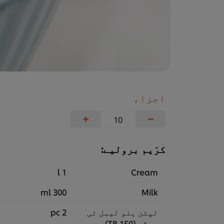
اجزاء
+
−
کرَیم برولیے:
1 l
Cream
300 ml
Milk
لپٹن یلو لیبل ٹی
2 pc
بیگز (150 TB)