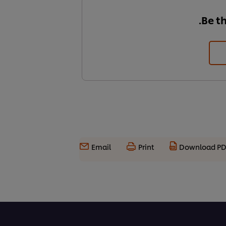
Be th
Email
Print
Download P