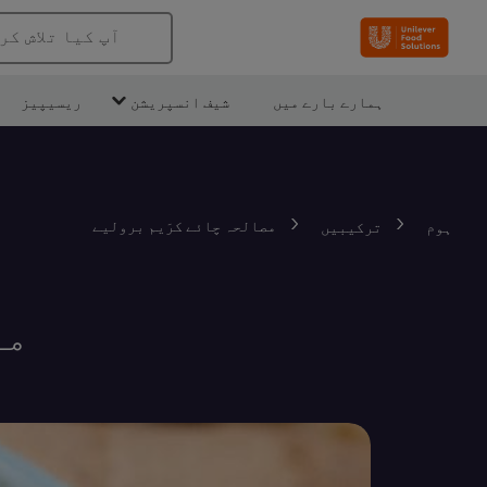
آپ کیا تلاش کر
ہمارے بارے میں
شیف انسپریشن
ریسیپیز
مصالحہ چائے کرَیم برولیے
ہوم
ترکیبیں
مص