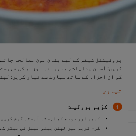
پروفیشنل شیفس کے لیے بنائ ہوئ مصالحہ چائے ک
کریں: آسان ہدایات، ماہرانہ اجزاء کی فہرست، 
کو ان اجزاء کے ساتھ مہارت سے تیار کریں: لپٹن
تیاری
کرَیم برولیے:
کریم اور دودھ کو آہستہ آہستہ گرم کریں،
گرم کریم میں لِپٹن ییلو لیبل ٹی بیگز گھ