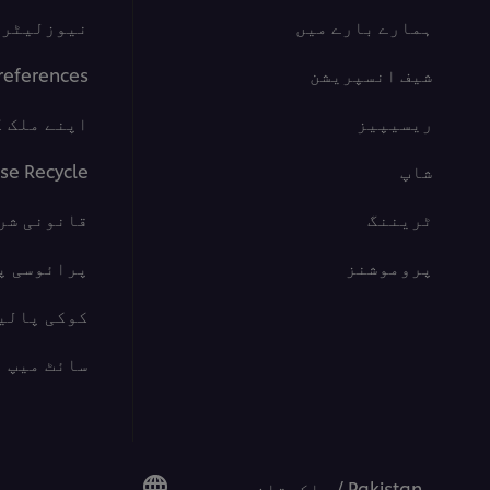
ہمارے بارے میں
نیوزلیٹر س
شیف انسپریشن
references
ریسیپیز
اپنے ملک ک
شاپ
se Recycle
ٹریننگ
قانونی شر
پروموشنز
پرائوسی پ
کوکی پالی
سائٹ میپ
Pakistan / پاکستان