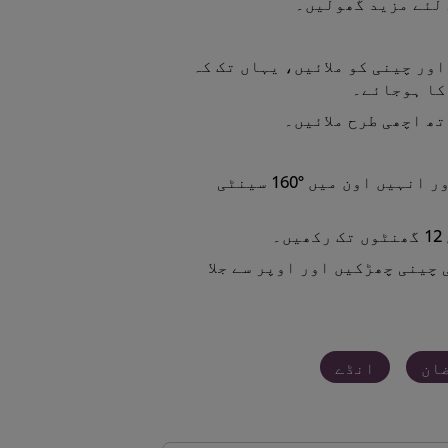
اور چینی کو ملائیں، یہاں تک کہ
کا ہوجائے۔
ھ اچھی طرح ملائیں۔
ریمیکنز کو پانی والے برتن میں رکھیں اور انہیں اون میں °160 سینٹی
 چینی چھڑکیں اور اوپر سے جلا
ان
انڈے