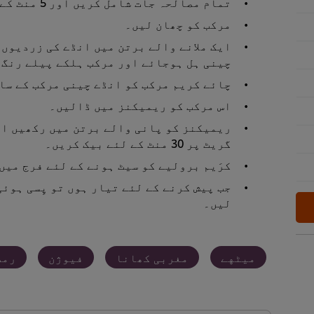
تمام مصالحہ جات شامل کریں اور 5 منٹ کے لئے مزید گھولیں۔
مرکب کو چھان لیں۔
ایک ملانے والے برتن میں انڈے کی زردیوں 
چینی ہل ہوجائے اور مرکب ہلکے پیلے رنگ 
چائے کریم مرکب کو انڈے چینی مرکب کے سات
اس مرکب کو ریمیکنز میں ڈالیں۔
گریٹ پر 30 منٹ کے لئے بیک کریں۔
کرَیم برولیے کو سیٹ ہونے کے لئے فرج میں 12 گھنٹوں تک رکھیں۔
جب پیش کرنے کے لئے تیار ہوں تو پِسی ہوئی
لیں۔
میٹهے
مغربی کھانا
فیوژن
رمض