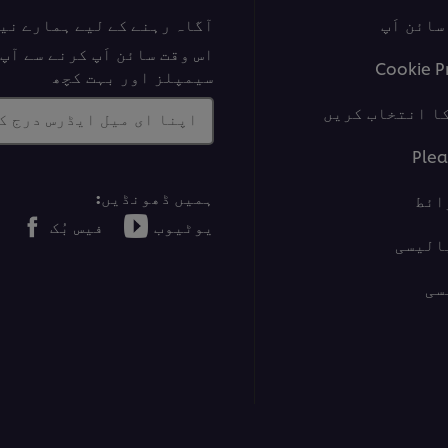
ائن اَپ
آگاہ رہنے کے لیے ہمارے نی
اس وقت سائن اَپ کرنے سے آ
Cookie P
سیمپلز اور بہت کچھ
ا انتخاب کریں
اپنا ای میل ایڈرس درج ک
Plea
ہمیں ڈھونڈیں:
ائط
یوٹیوب
فیس بُک
الیسی
سی