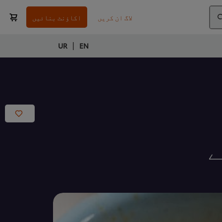
لاگ ان کریں
اکاؤنٹ بنائیں
|
UR
EN
ے