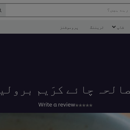
 رہے ہیں؟
شاپ
ٹریننگ
پروموشنز
الحہ چائے کرَیم برولی
No
Write a review
ratings
submitted
for