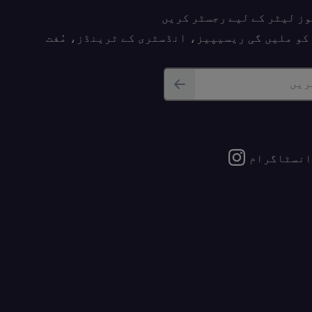
وز لیٹر کے لیے رجسٹر کریں
پ کو ملیں گی ریسیپیز، انڈسٹری کے ٹرینڈز، مُفت
ریں
انسٹاگرام