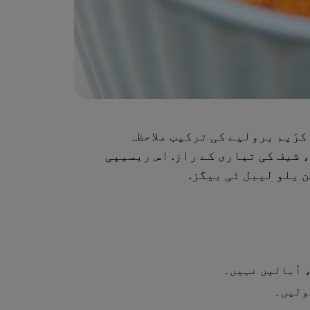
رَیم برولیے کی ترکیب ملاحظہ
شیف کی تیاری کے راز. اس ریسیپی
 یلو لیبل ٹی بیگز.
 اُبالیں نہیں۔
ولیں۔