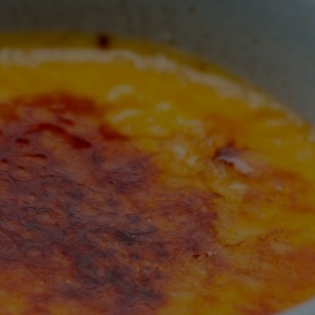
this
recipe