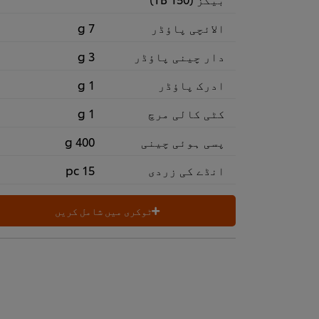
الائچی پاؤڈر
7 g
دار چینی پاؤڈر
3 g
ادرک پاؤڈر
1 g
کٹی کالی مرچ
1 g
پسی ہوئی چینی
400 g
انڈے کی زردی
15 pc
ٹوکری میں شامل کریں