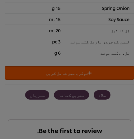
15 g
Spring Onion
15 ml
Soy Sauce
تِل کا تیل
20 ml
لہسن کے جوے، باریک کٹے ہوئے
3 pc
تِل، بھُنے ہوئے
6 g
ٹوکری میں شامل کریں
سلاد
مغربی کھانا
سبزیاں
Be the first to review.