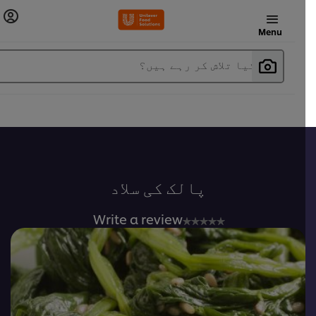
Menu
آپ کیا تلاش کر رہے ہیں؟
پالک کی سلاد
No
Write a review
ratings
submitted
for
this
recipe