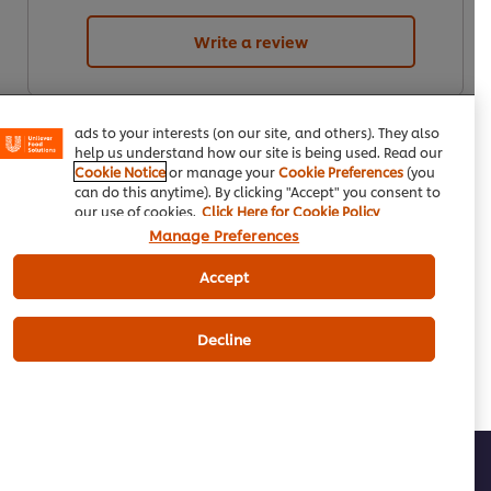
We use cookies (and similar techniques) to improve your
Write a review
experience on our site. Cookies enable you to enjoy
certain features (like saving your online "shopping
basket"), social sharing functionality (for Facebook,
Instagram, etc.) and to tailor messages and to display
ads to your interests (on our site, and others). They also
help us understand how our site is being used. Read our
Cookie Notice
or manage your
Cookie Preferences
(you
can do this anytime). By clicking "Accept" you consent to
our use of cookies.
Click Here for Cookie Policy
Manage Preferences
Email
Download PDF
Accept
Decline
ہمارے بارے میں