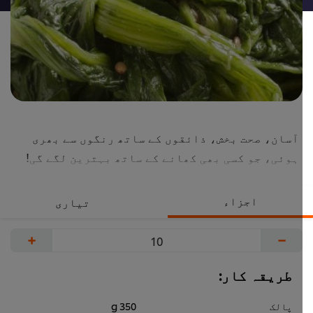
آسان، صحت بخش، ذائقوں کے ساتھ رنگوں سے بھری
ہوئی، جو کسی بھی کھانے کے ساتھ بہترین لگے گی!
اجزاء
تیاری
+
−
طریقہ کار:
پالک
350 g