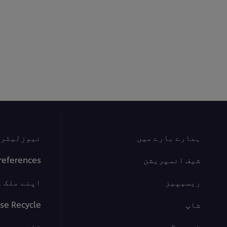
ہمارے بارے میں
نیوزلیٹر س
شیف انسپریشن
references
ریسیپیز
اپنے ملک ک
شاپ
se Recycle
ٹریننگ
قانونی شر