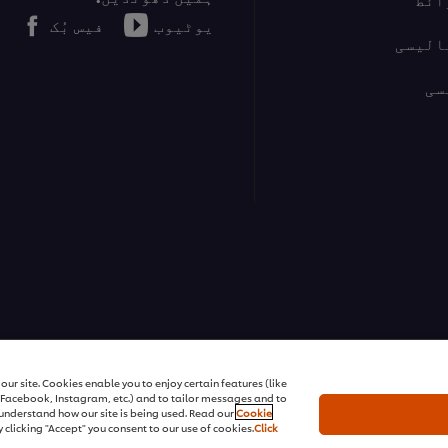
یوٹیوب
فیس بُک
الیسی
سی
ur site. Cookies enable you to enjoy certain features (like
r Facebook, Instagram, etc.) and to tailor messages and to
s understand how our site is being used. Read our
Cookie
 clicking "Accept" you consent to our use of cookies.
Click