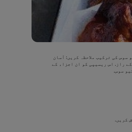
سوس کی ترکیب ملاحظہ کریں: آسان
ے راز. اس ریسیپی کو ان اجزاء کے
یو سوس.
 کریں.