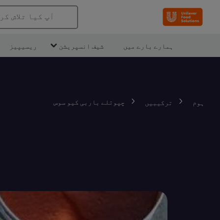
آپ کیا تلاش کر
ہمارے بارے میں
شیف انسپریشن
ریسیپیز
چپوتلے باربی کیو سوس
ہوم
ترکیبیں