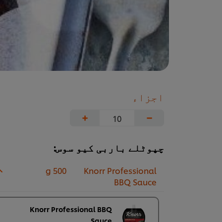
اجزاء
+
−
چپوٹلے باربی کیو سوس:
500 g
Knorr Professional
BBQ Sauce
Knorr Professional BBQ
Sauce