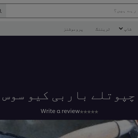
 رہے ہیں؟
شاپ
ٹریننگ
پروموشنز
چپوتلے باربی کیو سوس
No
Write a review
ratings
submitted
for