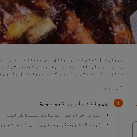
پروفیشنل شیفس کے لیے بنائ ہوئ چپوتلے باربی کیو 
ہدایات، ماہرانہ اجزاء کی فہرست، شیف کی تیاری ک
ساتھ مہارت سے تیار کریں: کنور پروفیشنل باربی ک
تیاری
چپوٹلے باربی کیو سوس:
تمام اجزاء کو ایک ساتھ بلینڈ کرلیں.
گرما گرم بیف کی چھوٹی چا نپ کے ساتھ پیش