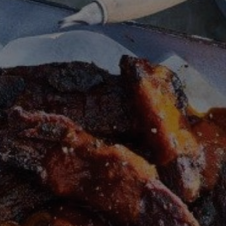
this
recipe