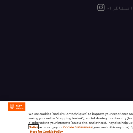
انسٹاگرام
We use cookies (and similar techniques) to improve your experience on o
saving your online "shopping basket"), social sharing functionality (fo
display ads to your interests (on our site, and others). They also help u
Notice
or manage your
Cookie Preferences
(you can do this anytime). By
Here for Cookie Policy