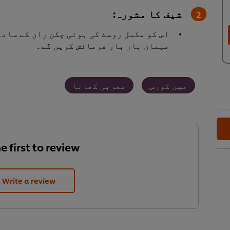
شیف کا مشورہ:
اس کو مکمل روسٹ کی ہوئی چکن ران کے ساتھ
مہمان بار بار فرمائش کریں گے۔
مین کورس
مغربی کھانا
e first to review.
Write a review