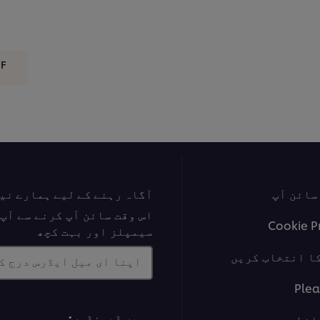
DF
ائن اَپ
آگاہ رہنے کے لیے ہمارے نی
اس وقت سائن اَپ کرنے سے آ
Cookie P
سیمپلز اور بہت کچھ
ا انتخاب کریں
اپنا ای میل ایڈرس درج ک
Plea
ہمیں ڈھونڈیں:
ائط