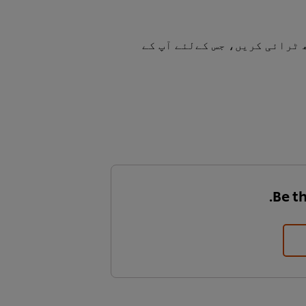
 ٹرائی کریں، جس کےلئے آپ کے
Be th