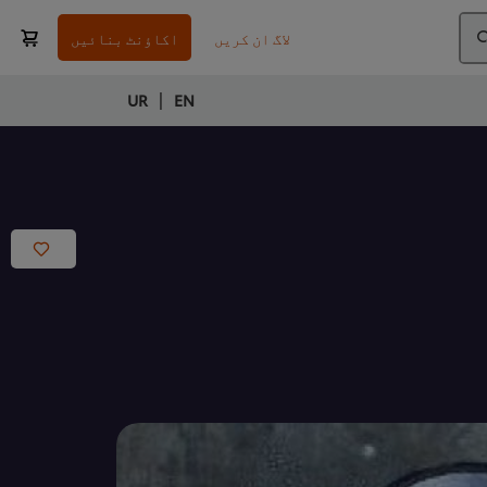
لاگ ان کریں
اکاؤنٹ بنائیں
|
UR
EN