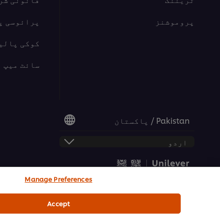
پروموشنز
پرائوسی پ
کوکی پالی
سائٹ میپ
Pakistan / پاکستان
Manage Preferences
© 2026 یونی لیور فوڈ سلوشنز | تمام حقوق محفوظ
Accept