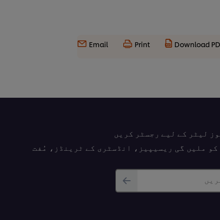
Email
Print
Download P
وز لیٹر کے لیے رجسٹر کریں
پ کو ملیں گی ریسیپیز، انڈسٹری کے ٹرینڈز، مُفت
ریں