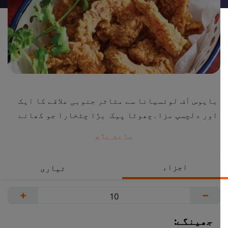
بایوس آف لوئسیانا سے متاثر جنوبی علاقے کا ایک
اور دلچسپ مزا۔چھوٹا پیک بڑا چٹخارا جو کھانے
والوں کو کردے دیوانہ کہ وہ ایک ہی ساتھ سب
مزید پڑھ
کھانے کو دوڑیں۔ اس ریسیپی کو ابھی مفت ڈائون
لوڈ کریں
اجزاء
تیاری
+
−
جھینگے: