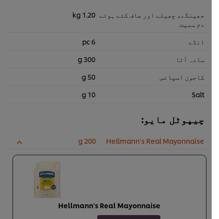
جھینگے، چھیلے اور صاف کئے ہوئے
1.20 kg
دم سمیت
انڈے
6 pc
سادہ آٹا
300 g
کاجون اسپائس
50 g
10 g
Salt
چیپوٹل مایو:
200 g
Hellmann's Real Mayonnaise
Hellmann's Real Mayonnaise