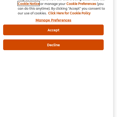
Cookie Notice
or manage your
Cookie Preferences
(you
can do this anytime). By clicking "Accept" you consent to
our use of cookies.
Click Here for Cookie Policy
Be the first to review.
Manage Preferences
Accept
Write a review
Decline
Email
Download PDF