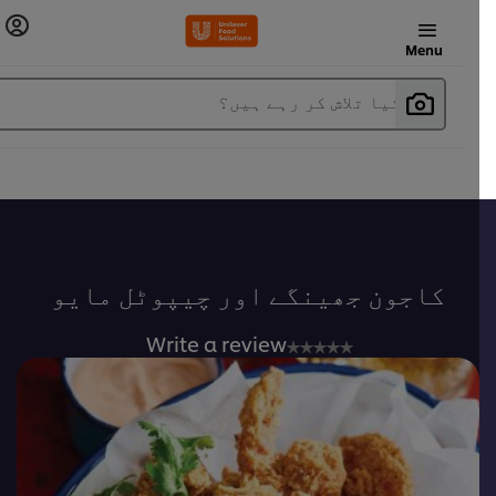
Menu
آپ کیا تلاش کر رہے ہیں؟
کاجون جھینگے اور چیپوٹل مایو
No
Write a review
ratings
submitted
for
this
recipe