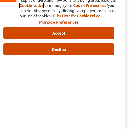
help us understand how our site is being used. Read our
Cookie Notice
or manage your
Cookie Preferences
(you
1483
لویلٹی پوائنٹس
can do this anytime). By clicking "Accept" you consent to
our use of cookies.
Click Here for Cookie Policy
یورو کنٹینر
یورو کنٹینر
Manage Preferences
Rs1,483
Rs1,483
6 × 1 کلو
کارٹ میں شامل
Accept
Rs8,898
کریں
تجویز کردہ قیمت
Decline
40 g
Brown Sugar
80 ml
Soy Sauce
اوئسٹر ساس
80 g
ٹوکری میں شامل کریں
ایپاٹائزر
مغربی کھانا
چکن