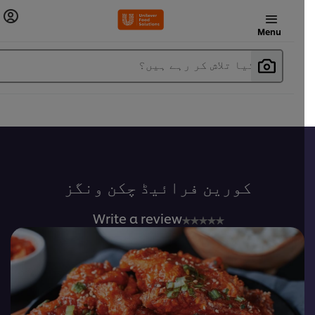
Menu
آپ کیا تلاش کر رہے ہیں؟
کورین فرائیڈ چکن ونگز
No
Write a review
ratings
submitted
for
this
recipe