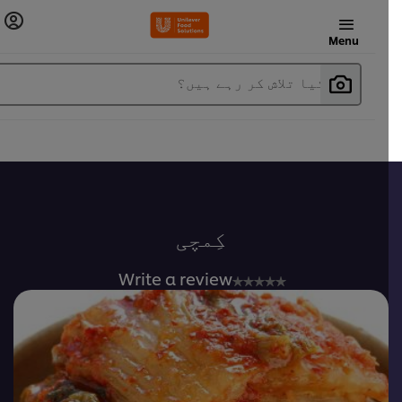
Menu
آپ کیا تلاش کر رہے ہیں؟
کِمچی
No
Write a review
ratings
submitted
for
this
recipe