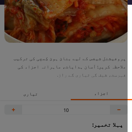
پروفیشنل شیفس کے لیے بنائ ہوئ کِمچی کی ترکیب
ملاحظہ کریں: آسان ہدایات، ماہرانہ اجزاء کی
فہرست، شیف کی تیاری کے راز.
اجزاء
تیاری
+
−
پہلا تخمیر: