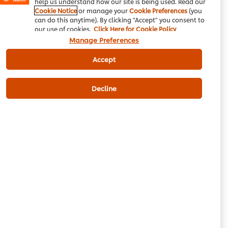
help us understand how our site is being used. Read our
مین کورس
مغربی کھانا
سبزیاں
Cookie Notice
or manage your
Cookie Preferences
(you
can do this anytime). By clicking "Accept" you consent to
our use of cookies.
Click Here for Cookie Policy
Manage Preferences
Accept
Be the first to review.
Decline
Write a review
Email
Download PDF