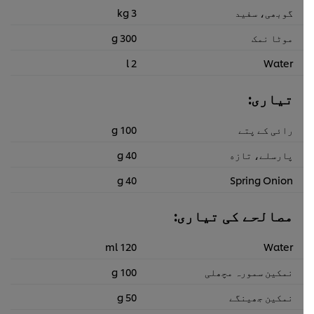
گوبھی، سفید
3 kg
موٹا نمک
300 g
2 l
Water
تیاری:
رائی کے پتے
100 g
پارسلے، تازه
40 g
40 g
Spring Onion
مصالحے کی تیاری:
120 ml
Water
نمکین سمورہ مچھلی
100 g
نمکین جھینگے
50 g