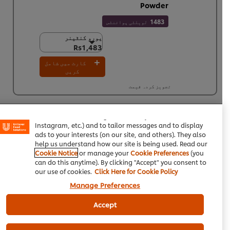
Powder
1483
لویلٹی پوائنٹس
یورو کنٹینر
یورو کنٹینر
Rs1,483
Rs1,483
6 × 1 کلو
کارٹ میں شامل
Rs8,898
کریں
تجویز کردہ قیمت
We use cookies (and similar techniques) to improve your
experience on our site. Cookies enable you to enjoy
certain features (like saving your online "shopping
basket"), social sharing functionality (for Facebook,
سا لسا:
Instagram, etc.) and to tailor messages and to display
ads to your interests (on our site, and others). They also
help us understand how our site is being used. Read our
ٹماٹر، چوکور، کٹے ہوئے
300 g
Cookie Notice
or manage your
Cookie Preferences
(you
can do this anytime). By clicking "Accept" you consent to
کٹی ہوئی پیاز
100 g
our use of cookies.
Click Here for Cookie Policy
Manage Preferences
پائن ایپل، چوکور، کئے ہوئے
150 g
Accept
ٹوکری میں شامل کریں