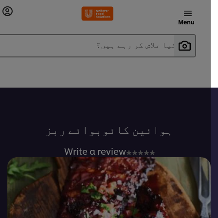
Menu
آپ کیا تلاش کر رہے ہیں؟
ہوائین کائوبوائے ربز
No
Write a review
ratings
submitted
for
this
recipe