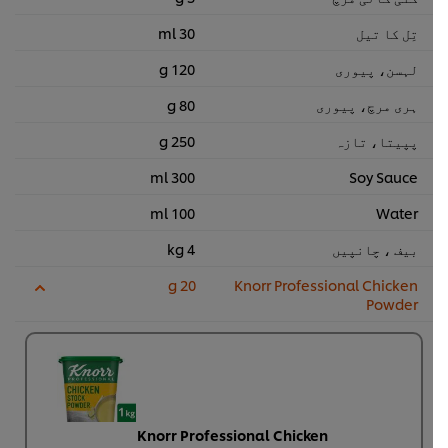
تِل کا تیل
30 ml
لہسن، پیوری
120 g
ہری مرچ، پیوری
80 g
پپیتا، تازہ
250 g
300 ml
Soy Sauce
100 ml
Water
بیف ، چانپیں
4 kg
20 g
Knorr Professional Chicken
Powder
Knorr Professional Chicken