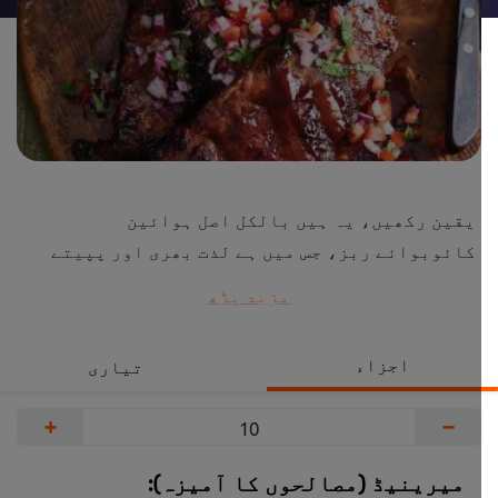
یقین رکھیں، یہ ہیں بالکل اصل ہوائین
کائوبوائے ربز، جس میں ہے لذت بھری اور پپیتے
کی پیوری کے ساتھ قدرتی طور پر نرم گرم چانپیں،
مزید پڑھ
جو دیں رسیلے مزے کا احساس۔
اس ریسیپی کو آج ہی آزمائیں!
اجزاء
تیاری
+
−
میرینیڈ (مصالحوں کا آمیزہ):