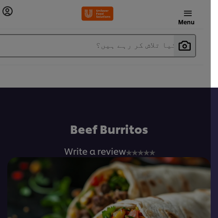
Menu
آپ کیا تلاش کر رہے ہیں؟
Beef Burritos
No
Write a review
ratings
submitted
for
this
recipe