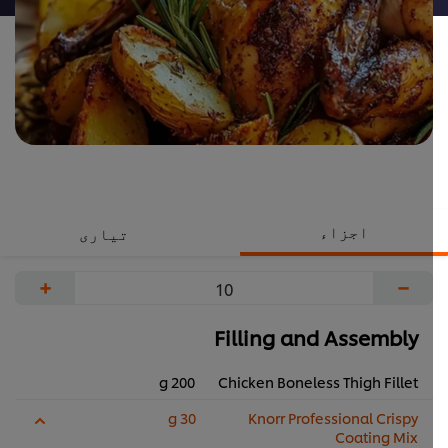
اجزاء
تیاری
+
−
Filling and Assembly
200 g
Chicken Boneless Thigh Fillet
30 g
Knorr Professional Crispy
Coating Mix