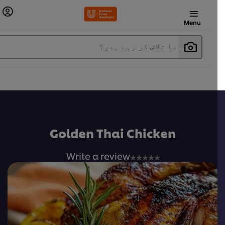
Menu
آپ کیا تلاش کر رہے ہیں؟
Golden Thai Chicken
No
Write a review
ratings
submitted
for
this
recipe