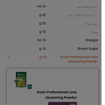
تھائی فش ساس
10 ml
ہرا دھنیا، کٹا ہوا
20 g
ہری پیاز
20 g
پیاز
10 g
10 ml
Vinegar
10 g
Brown Sugar
10 g
Knorr Professional Lime
Seasoning Powder
Knorr Professional Lime
Seasoning Powder
975
لویلٹی پوائنٹس