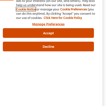
کنور پروفیشنل اسپائسی میرینیڈ
ads to your interests (on our site, and others). They also
help us understand how our site is being used. Read our
(6X900g)
Cookie Notice
or manage your
Cookie Preferences
(you
1284
can do this anytime). By clicking "Accept" you consent to
لویلٹی پوائنٹس
our use of cookies.
Click Here for Cookie Policy
سخت پلاسٹک یورو
سخت پلاسٹک یورو
Manage Preferences
کنٹینر اور لِڈ.
کنٹینر اور لِڈ.
کارڈ بورڈ سِلیو
کارڈ بورڈ سِلیو
Rs1,284
Accept
Rs1,284
کارٹ میں شامل
6 × 900 گرام
کریں
Rs7,706
Decline
تجویز کردہ قیمت
10 ml
Oil
ٹوکری میں شامل کریں
مین کورس
چکن
رمضان