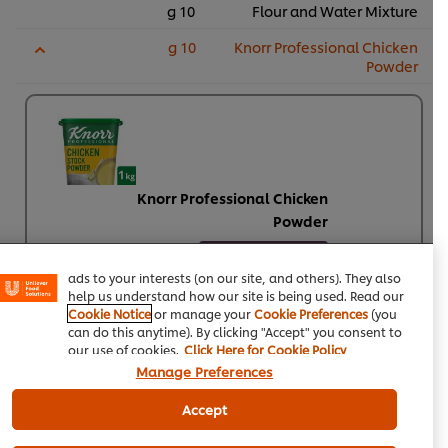
10 g
Flour and Water Mixture
10 g
Knorr Professional Chicken
Powder
We use cookies (and similar techniques) to improve your
Knorr Professional Chicken
experience on our site. Cookies enable you to enjoy
Powder
certain features (like saving your online "shopping
basket"), social sharing functionality (for Facebook,
1483
لویلٹی پوائنٹس
Instagram, etc.) and to tailor messages and to display
ads to your interests (on our site, and others). They also
یورو کنٹینر
یورو کنٹینر
help us understand how our site is being used. Read our
Rs1,483
Rs1,483
Cookie Notice
or manage your
Cookie Preferences
(you
6 × 1 کلو
can do this anytime). By clicking "Accept" you consent to
کارٹ میں شامل
Rs8,898
کریں
our use of cookies.
Click Here for Cookie Policy
Manage Preferences
تجویز کردہ قیمت
Accept
Salt As per taste