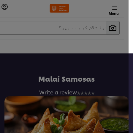
Menu
آپ کیا تلاش کر رہے ہیں؟
Malai Samosas
No
Write a review
ratings
submitted
for
this
recipe