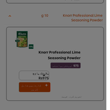
10 g
Knorr Professional Lime
Seasoning Powder
Knorr Professional Lime
Seasoning Powder
975
لویلٹی پوائنٹس
پلاسٹک پاؤچ
پلاسٹک پاؤچ
Rs975
Rs975
24 × 400 گرام
کارٹ میں شامل
Rs23,390
کریں
تجویز کردہ قیمت