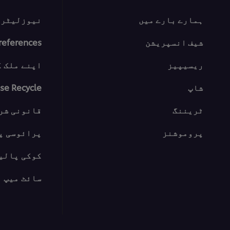
ہمارے بارے میں
نیوزلیٹر س
شیف انسپریشن
references
ریسیپیز
اپنے ملک ک
شاپ
se Recycle
ٹریننگ
قانونی شر
پروموشنز
پرائوسی پ
کوکی پالی
سائٹ میپ