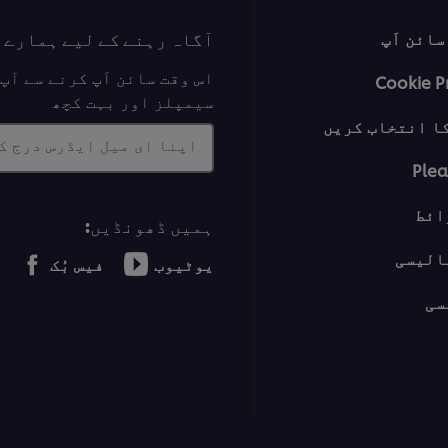
آگاہ رہنے کے لیے ہمارے 
ائن اَپ
اس وقت سائن اَپ کرنے سے آ
Cookie P
سیمپلز اور بہت کچھ
ا انتخاب کریں
اپنا ای میل ایڈرس درج ک
Plea
ائط
ہمیں ڈھونڈیں:
الیسی
یوٹیوب
فیس بُک
سی