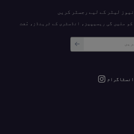
نیوز لیٹر کے لیے رجسٹر کریں
پ کو ملیں گی ریسیپیز، انڈسٹری کے ٹرینڈز، مُفت
ریں
انسٹاگرام