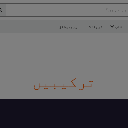
 رہے ہیں؟
شاپ
ٹریننگ
پروموشنز
ترکیبیں