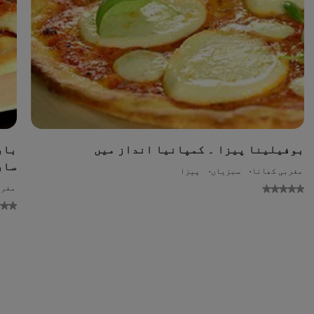
بوفیلینا پیزا ۔ کمپانیا انداز میں
بار
سار
مغربی کھانا
سبزیاں
پیزا
No
مغرب
ratings
ratin
bmitted
submitt
for
f
this
th
recipe
reci