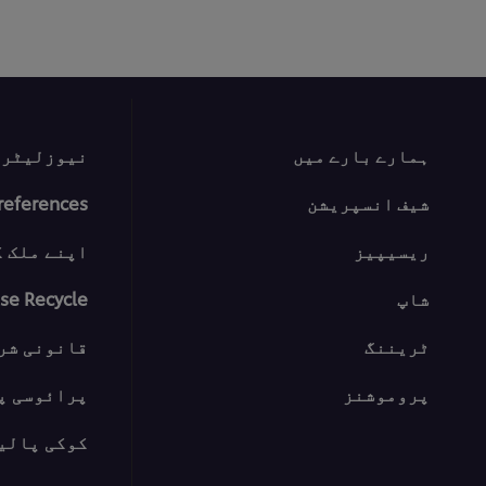
ہمارے بارے میں
نیوزلیٹر س
شیف انسپریشن
references
ریسیپیز
اپنے ملک ک
شاپ
se Recycle
ٹریننگ
قانونی شر
پروموشنز
پرائوسی پ
کوکی پالی