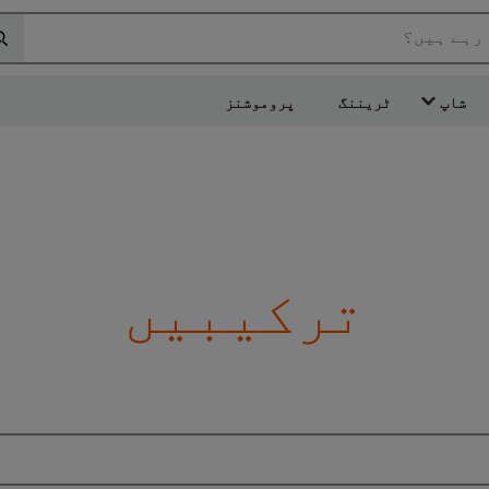
 رہے ہیں؟
شاپ
ٹریننگ
پروموشنز
ترکیبیں