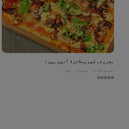
مشروم، کیریملائزڈ اَنین پیزا
مغربی کھانا
سبزیاں
پیزا
No
gs
ed
or
is
pe