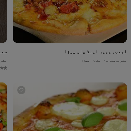
لیمب، پیپر اینڈ چلی پیزا
سما
مغربی کھانا
مٹن
پیزا
مشرق
ratin
submitt
f
th
reci