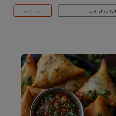
مزید فلٹرز