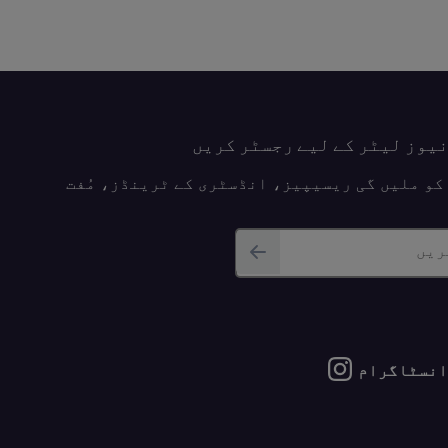
نیوز لیٹر کے لیے رجسٹر کریں
پ کو ملیں گی ریسیپیز، انڈسٹری کے ٹرینڈز، مُفت
ریں
انسٹاگرام