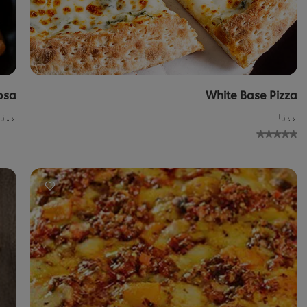
osa
White Base Pizza
پیزا
پیزا
No
ratings
ratin
bmitted
submitt
for
f
this
th
recipe
reci