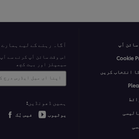
آگاہ رہنے کے لیے ہمارے 
ائن اَپ
اس وقت سائن اَپ کرنے سے آ
Cookie P
سیمپلز اور بہت کچھ
ا انتخاب کریں
اپنا ای میل ایڈرس درج ک
Plea
ائط
ہمیں ڈھونڈیں:
الیسی
یوٹیوب
فیس بُک
سی