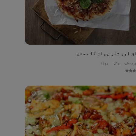
ق اور تلی پیاز کا مسخن
 وسطی
چکن
پیزا
No
ratings
submitted
for
this
recipe