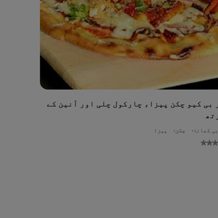
 بی کیو چکن پیزا، چارکول چلی اور اَنین کے
تھ
ی کھانا
چکن
پیزا
No
su
ratings
submitted
for
this
recipe