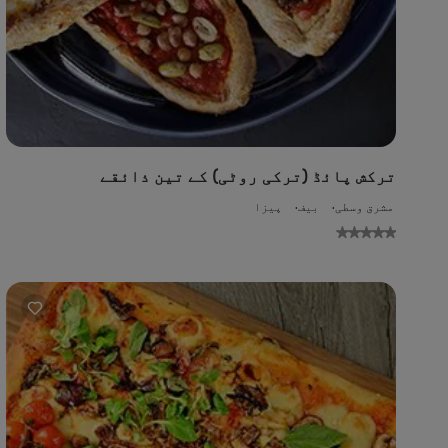
ترکش پائڈ (ترکی روٹی) کے تین ذائقے
مشرق وسطی
بیف
پیزا
No
gs
ed
or
is
pe