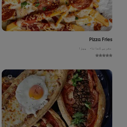
Pizza Fries
مغربی کھانا
پیزا
No
gs
ed
or
is
pe