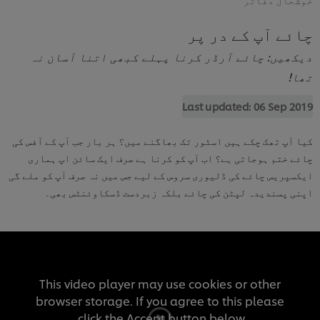
چائے آپ کے در پر
دیکھیں: چائے آرڈر کرنا پہلے کبھی اتنا آسان نہ
تھا!
Last updated:
06 Sep 2019
کیا آپ تھک چکے ہیں اسٹور تک بھاگنے میں؟ ہر بار جب آپ کے آفس کی
چائے ختم ہوجاتی ہے؟ اب آپ کو کرنا ہے صرف ایک سائن اپ ہماری
ایکسپریس چائے کی ڈلیوری سروس کے لیے جس میں نہ صرف آپ کو ملے گی
اپنی پسندیدہ لپٹن کی چائے بلکہ زبردست ڈسکاوئنٹس بھی۔
This video player may use cookies or other
browser storage. If you agree to this please
click the Accept button below.