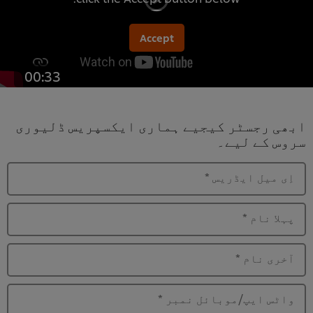
Accept
00:33
ابھی رجسٹر کیجیے ہماری ایکسپریس ڈلیوری
سروس کے لیے۔
اِی میل ایڈریس
*
پہلا نام
*
آخری نام
*
واٹس ایپ/موبائل نمبر
*