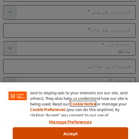
کاروبار کی قِسم
*
کاروبار کا نام
*
ملازمت کا عہدہ
*
قریب ترین نشانی
We use cookies (and similar techniques) to improve
your experience on our site. Cookies enable you to
enjoy certain features (like saving your online
قریبی شہر
*
"shopping basket"), social sharing functionality (for
Facebook, Instagram, etc.) and to tailor messages
and to display ads to your interests (on our site, and
others). They also help us understand how our site is
ملازمین کی تعداد
being used. Read our
Cookie Notice
or manage your
Cookie Preferences
(you can do this anytime). By
clicking "Accept" you consent to our use of
اوسط قیمت
*
cookies.
Click Here for Cookie Policy
Manage Preferences
مجھے یونی لیور فوڈ سلوشنز کی تازہ ترین خبروں
Accept
اور انسپریشن سے آگاہ رکھیں یا ایسی کوئی بھی