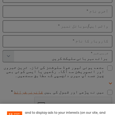
آخری نام
*
واٹس ایپ/موبائل نمبر
*
کاروبار کا نام
*
قریبی شہر
*
مجھے یونی لیور فوڈ سلوشنز کی تازہ ترین خبروں
اور انسپریشن سے آگاہ رکھیں یا ایسی کوئی بھی
چیز جسے آپ میری دلچسپی کے مطابق سمجھیں۔
We use cookies (and similar techniques) to improve
میں نے پڑھی اور قبول کی ہیں
قانونی شرائط
*
your experience on our site. Cookies enable you to
enjoy certain features (like saving your online
"shopping basket"), social sharing functionality (for
Facebook, Instagram, etc.) and to tailor messages
and to display ads to your interests (on our site, and