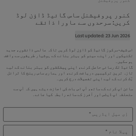
کنور پروفیشنل ساس گائیڈ ڈاؤن لوڈ
کریں: سرحدوں سے ماورا ذائقے
Last updated:
23 Jun 2026
اس شیف‑مرکوز گائیڈ کو ڈاؤن لوڈ کریں تاکہ عالمی ذائقوں، جدید
تکنیکوں اور اپنے مینو کو بہتر بنانے کے ہوشیار طریقوں سے واقف
ہو سکیں۔
گائیڈ تک رسائی حاصل کرنے، اپنی پیشکشوں کو بہتر بنانے کے لیے
تازہ ترین ترکیبیں دریافت کرنے، اور ہماری ساس رینج کا ٹرائل
بُک کرنے کے لیے اپنی تفصیلات درج کریں۔
سائن اپ کرنے کے ساتھ، آپ اس بات کی اجازت دیتے ہیں کہ آپ سے
متعلقہ اپ ڈیٹس اور آفرز کے ساتھ رابطہ کیا جائے۔
اِی میل ایڈریس
*
پہلا نام
*