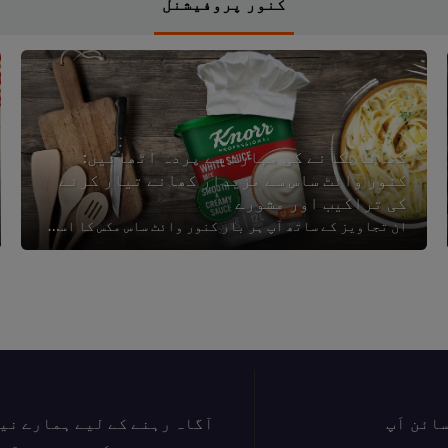
کنور پروفیشنل
کھاناپکانے کی مہارت سے پردہ اٹھائیں:
کنور وائٹ ساس سے مزیدار کھانے تیار کرنے
کی تراکیب اور مشورے
ان تجاویز کے ساتھ آپ ہر بار کنور وائٹ ساس مکس کا استعمال کرتے ہوئے اپنے پکوان کو بہترین بنا سکتے ہیں۔
ائن اَپ
آگاہ رہنے کے لیے ہمارے نی