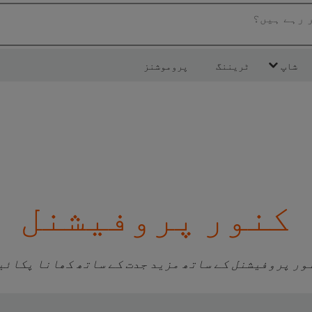
ر رہے ہیں؟
شاپ
ٹریننگ
پروموشنز
کنور پروفیشنل
ور پروفیشنل کے ساتھ مزید جدت کے ساتھ کھانا پکائی