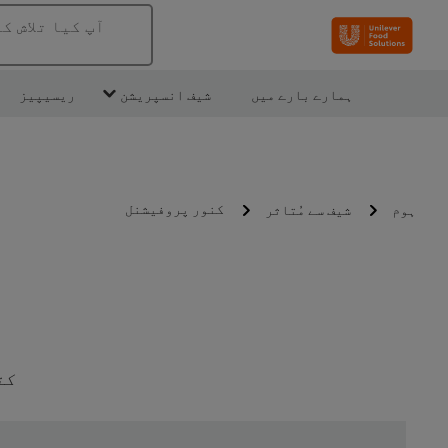
آپ کیا تلاش ک
ہمارے بارے میں
شیف انسپریشن
ریسیپیز
کنور پروفیشنل
ہوم
شیف سے مُتاثر
کن