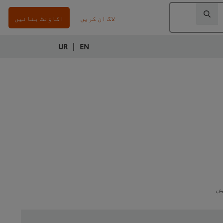
لاگ ان کریں
اکاؤنٹ بنائیں
|
UR
EN
ں