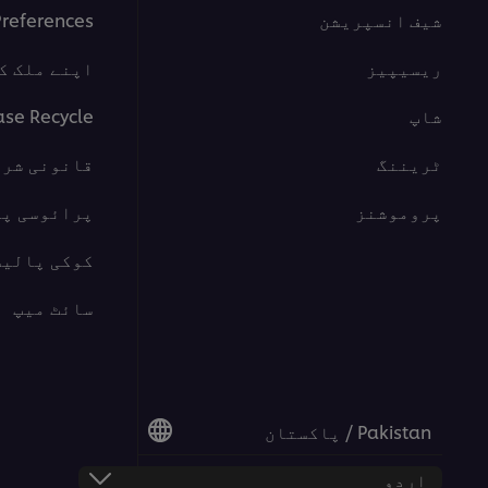
شیف انسپریشن
Preferences
ریسیپیز
اپنے ملک ک
شاپ
ase Recycle
ٹریننگ
قانونی شرا
پروموشنز
پرائوسی پ
کوکی پالیس
سائٹ میپ
Pakistan / پاکستان