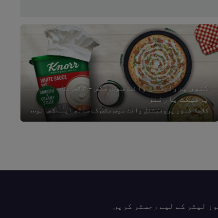
کنور پروفیشنل وائٹ سوس مکس - شفس کا
پرفیکٹ پارٹنر
کلاسک کنور پروفیشنل وائٹ سوس مکس کے ساتھ اپنے کھانوں کو باکمال بنائیں!
وز لیٹر کے لیے رجسٹر کریں