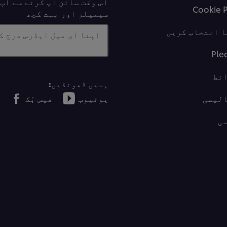
اس وقت سائن اَپ کرنے سے آ
Cookie 
سیمپلز اور بہت کچھ
ا انتخاب کریں
اپنا ای میل ایڈرس درج ک
Ple
ئط
ہمیں ڈھونڈیں:
الیسی
یوٹیوب
فیس بُک
ی