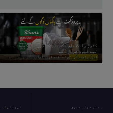
کنور وائٹ ساس مکس،آپ کے مزیدار کھانے کے
لیے کیوں ضروری ہے
کنور وائٹ ساس مکس کے ساتھ اپنے کھانوں کو مزیدار بنانے کا راز جانیں۔ اس کی کریمی ساخت اور بھرپور ذائقہ
ہمارے بارے میں
نیوزلیٹر س