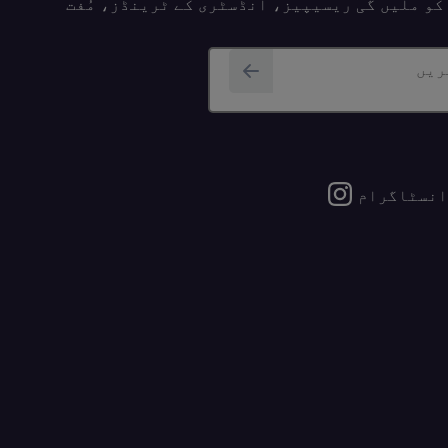
پ کو ملیں گی ریسیپیز، انڈسٹری کے ٹرینڈز، مُفت
ریں
انسٹاگرام