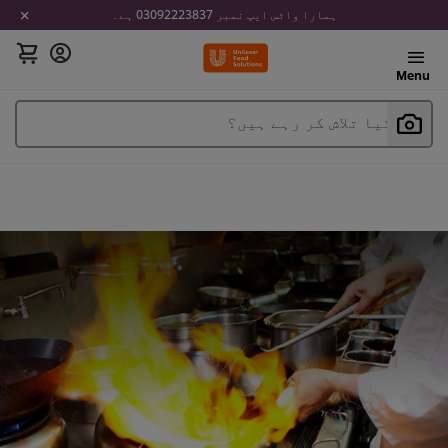
ہمارا واٹس ایپ نمبر 03092223837 ہے۔
Menu
آپ کیا تلاش کر رہے ہیں؟