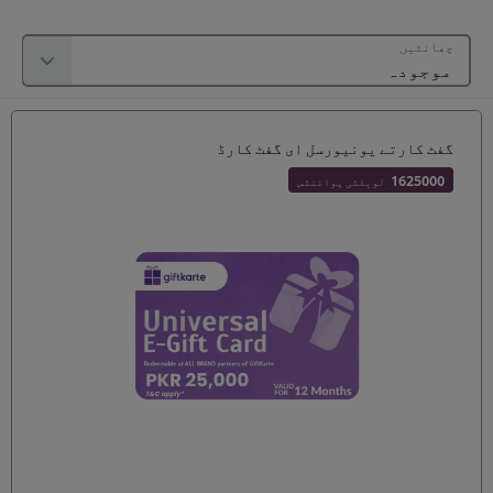
چھانٹیں
گفٹ کارتے یونیورسل ای گفٹ کارڈ
1625000
لویلٹی پوائنٹس