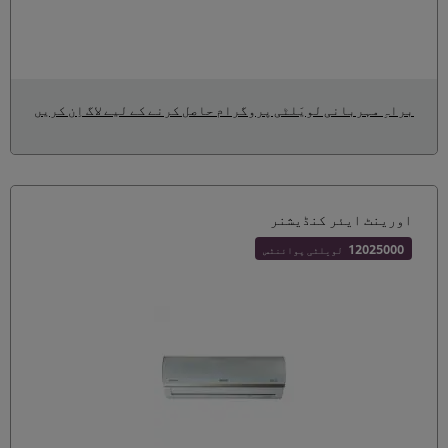
براہِ مہربانی لویَلٹی پروگرام حاصل کرنے کے لیے لاگ اِن کریں
اورینٹ ایئر کنڈیشنر
12025000
لویلٹی پوائنٹس