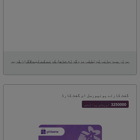
براہِ مہربانی لویَلٹی پروگرام حاصل کرنے کے لیے لاگ اِن کریں
گفٹ کارتے یونیورسل ای گفٹ کارڈ
3250000
لویلٹی پوائنٹس