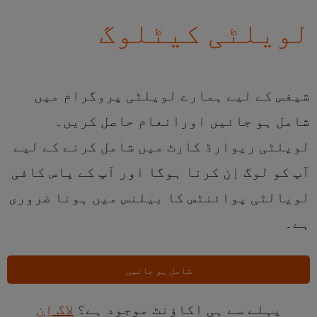
لویلٹی کیٹلوگ
شیفس کے لیے ہمارے لویلٹی پروگرام میں
شامل ہو جائیں اورانعام حاصل کریں۔
لویلٹی ریوارڈ کارٹ میں شامل کرنے کے لیے
آپ کو لوگ اِن کرنا ہوگا اور آپ کے پاس کافی
لویالٹی پوائنٹس کا بیلنس میں ہونا ضروری
ہے۔
شامل ہو جائیں
پہلے سے ہی اکاؤنٹ موجود ہے؟
لاگ اِن