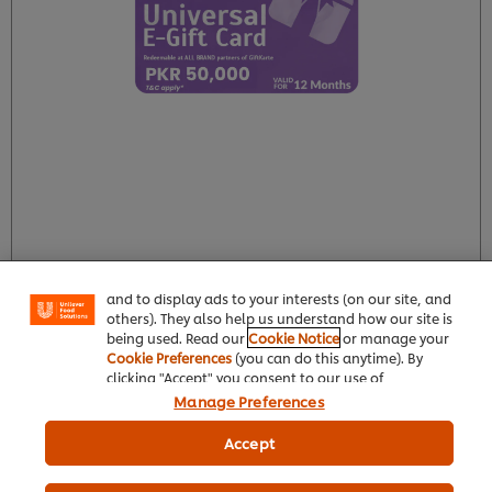
We use cookies (and similar techniques) to improve
your experience on our site. Cookies enable you to
enjoy certain features (like saving your online
"shopping basket"), social sharing functionality (for
Facebook, Instagram, etc.) and to tailor messages
and to display ads to your interests (on our site, and
براہِ مہربانی لویَلٹی پروگرام حاصل کرنے کے لیے لاگ اِن کریں
others). They also help us understand how our site is
being used. Read our
Cookie Notice
or manage your
Cookie Preferences
(you can do this anytime). By
clicking "Accept" you consent to our use of
cookies.
Click Here for Cookie Policy
Manage Preferences
گفٹ کارتے یونیورسل ای گفٹ کارڈ
Accept
325000
لویلٹی پوائنٹس