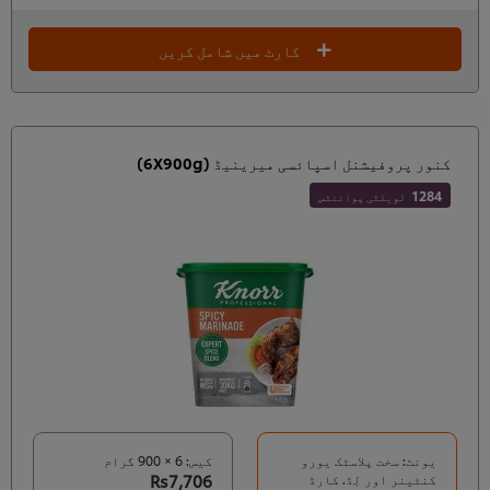
کارٹ میں شامل کریں
کنور پروفیشنل اسپائسی میرینیڈ (6X900g)
1284
لویلٹی پوائنٹس
یونٹ: سخت پلاسٹک یورو
کیس: 6 × 900 گرام
کنٹینر اور لِڈ. کارڈ
Rs7,706