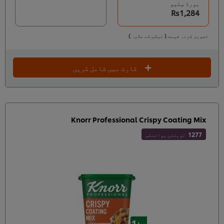
بورڈ سِلیو
Rs1,284
تجویز کردہ قیمت ( ٹیکس کے علاوہ )
کارٹ میں شامل کریں
Knorr Professional Crispy Coating Mix
1277
لویلٹی پوائنٹس
We use cookies (and similar techniques) to improve
your experience on our site. Cookies enable you to