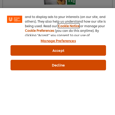
enjoy certain features (like saving your online
"shopping basket"), social sharing functionality (for
Facebook, Instagram, etc.) and to tailor messages
یونٹ: سخت پلاسٹک یورو
کیس: 6 × 1 کلو
and to display ads to your interests (on our site, and
کنٹینر اور لِڈ. کارڈ
Rs7,660
others). They also help us understand how our site is
بورڈ سِلیو
being used. Read our
Cookie Notice
or manage your
Rs1,277
Cookie Preferences
(you can do this anytime). By
clicking "Accept" you consent to our use of
cookies.
Click Here for Cookie Policy
Manage Preferences
تجویز کردہ قیمت ( ٹیکس کے علاوہ )
Accept
کارٹ میں شامل کریں
Decline
کنور پروفیشنل ڈیمی گلیس (6x1kg)
1963
لویلٹی پوائنٹس