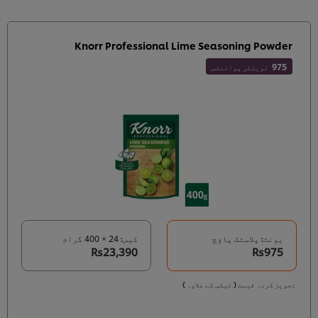
Knorr Professional Lime Seasoning Powder
975
لویلٹی پوائنٹس
یونٹ: پلاسٹک پاؤچ
کیس: 24 × 400 گرام
Rs23,390
Rs975
تجویز کردہ قیمت ( ٹیکس کے علاوہ )