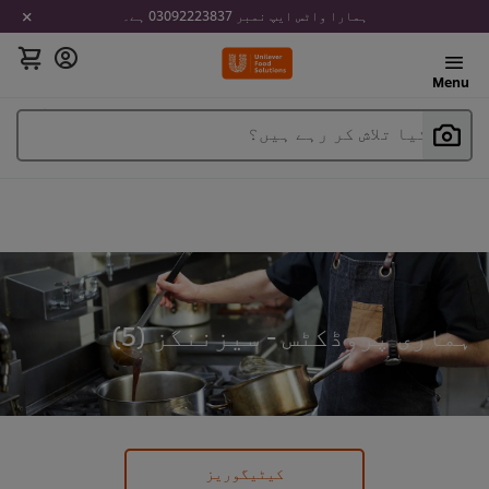
ہمارا واٹس ایپ نمبر 03092223837 ہے۔
Menu
آپ کیا تلاش کر رہے ہیں؟
ہماری پروڈکٹس - سیزننگز (
5
)
کیٹیگوریز