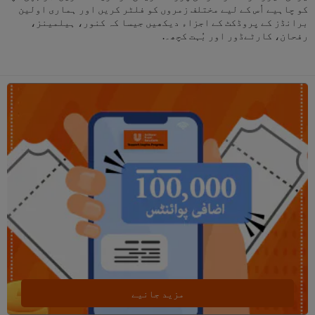
کو چاہیے اُس کے لیے مختلف زمروں کو فلٹر کریں اور ہماری اولین
برانڈز کے پروڈکٹ کے اجزاء دیکھیں جیسا کہ کنور، ہیلمینز،
رفحان، کارٹےڈور اور بُہت کچھ۔.
مزید جانیے