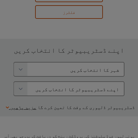
فلٹرز
اپنے ڈسٹریبیوٹر کا انتخاب کریں
ڈسٹریبیوٹر ڈلیوری کے وقت کا تعین کرے گا
مزید پڑھیں
یونی لیور فوڈ سلوشنز کی پروڈکٹ رینج کو دریافت کریں. جو بهی آپ