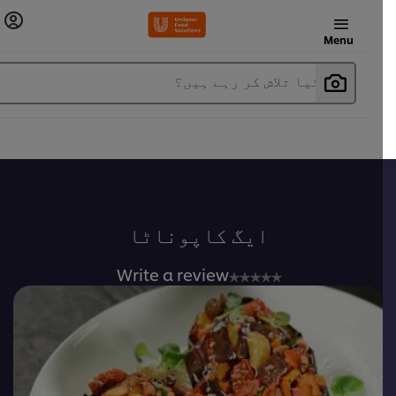
Menu
آپ کیا تلاش کر رہے ہیں؟
ایگ کاپوناٹا
No
Write a review
ratings
submitted
for
this
recipe