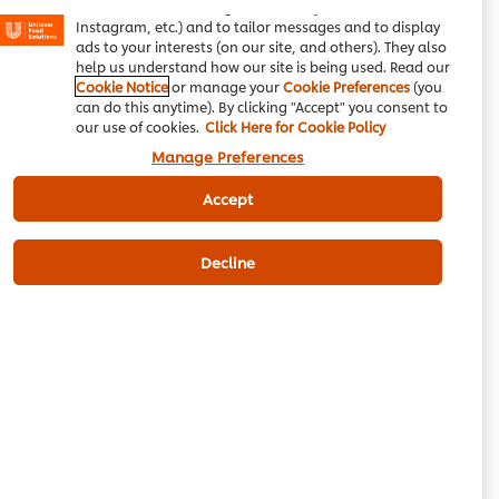
basket"), social sharing functionality (for Facebook,
Instagram, etc.) and to tailor messages and to display
سلاد
مغربی کھانا
سبزیاں
ads to your interests (on our site, and others). They also
help us understand how our site is being used. Read our
Cookie Notice
or manage your
Cookie Preferences
(you
can do this anytime). By clicking "Accept" you consent to
our use of cookies.
Click Here for Cookie Policy
Be the first to review.
Manage Preferences
Accept
Write a review
Decline
Email
Download PDF