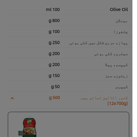
100 ml
Olive Oil
بینگن
800 g
چلغوزا
100 g
پیاز، مربع شکل میں کٹی ہوئی
250 g
سیلری، کٹی ہوئی
200 g
کیپسم، پیلا
200 g
زیتون، سبز
150 g
کیپرس
50 g
کنور اٹالین ٹماٹو بیس
500 g
(12x700g)