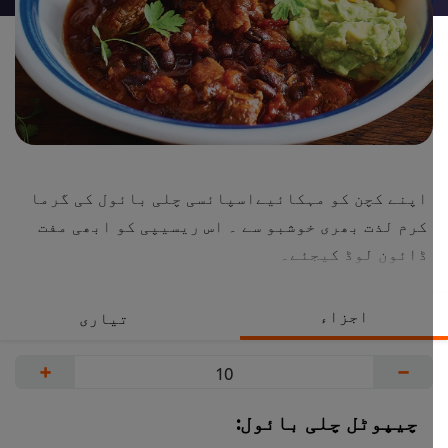
اپنے کچن کو مہکائیےاسپائسی چلی بائول کی گرما
کرم لذت بھری خوشبو سے ۔ اس ریسیپی کو ابھی مفت
ڈائون لوڈ کیجئے۔
اجزاء
تیاری
+
−
چیپوٹل چلی بائول: