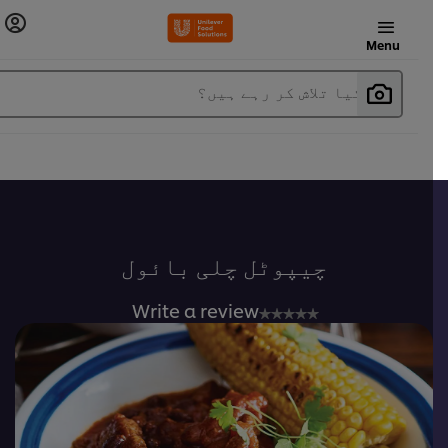
Menu
آپ کیا تلاش کر رہے ہیں؟
چیپوٹل چلی بائول
No
Write a review
ratings
submitted
for
this
recipe