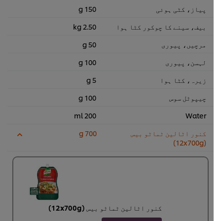
پیاز، کٹی ہوئی
150 g
بیف، سینے کا چوکور کٹا ہوا
2.50 kg
مرچیں، پیوری
50 g
لہسن، پیوری
100 g
زیرہ، کٹا ہوا
5 g
چیپوٹل سوس
100 g
200 ml
Water
کنور اٹالین ٹماٹو بیس
700 g
(12x700g)
کنور اٹالین ٹماٹو بیس (12x700g)