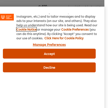
experience on our site. Cookies enable you to enjoy
تازہ ٹماٹر، کٹا ہوا
400 g
certain features (like saving your online "shopping
basket"), social sharing functionality (for Facebook,
Instagram, etc.) and to tailor messages and to display
ads to your interests (on our site, and others). They also
ٹوکری میں شامل کریں
help us understand how our site is being used. Read our
Cookie Notice
or manage your
Cookie Preferences
(you
can do this anytime). By clicking "Accept" you consent to
our use of cookies.
Click Here for Cookie Policy
سمندری غذا
مغربی کھانا
مین کورس
Manage Preferences
Accept
Be the first to review.
Decline
Write a review