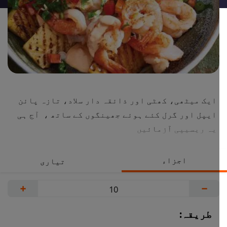
ایک میٹھی، کھٹی اور ذائقہ دار سلاد، تازہ پائن
ایپل اور گرل کئے ہوئے جھینگوں کے ساتھ ، آج ہی
یہ ریسیپی آزمائیں
اجزاء
تیاری
+
−
طریقہ: