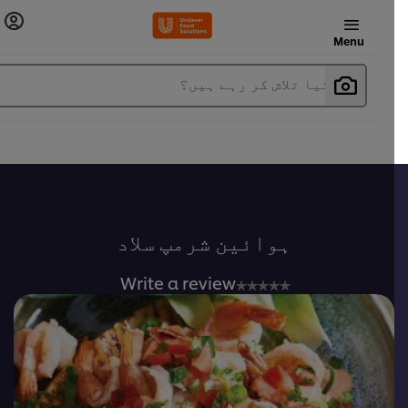
Menu
آپ کیا تلاش کر رہے ہیں؟
ہوائین شرمپ سلاد
No
Write a review
ratings
submitted
for
this
recipe