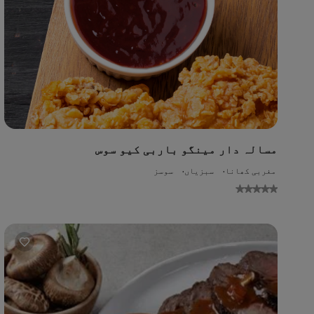
مسالہ دار مینگو باربی کیو سوس
مغربی کھانا
سبزیاں
سوسز
No
gs
ed
or
is
pe