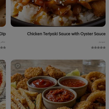
Dip
Chicken Teriyaki Sauce with Oyster Sauce
سوسز
مغرب
No
ratings
ratin
bmitted
submitt
for
f
this
th
recipe
reci