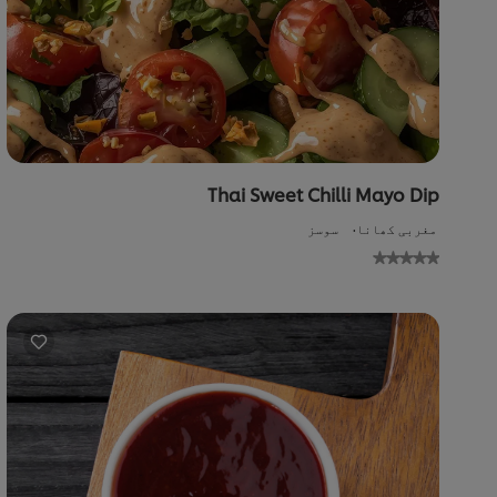
Thai Sweet Chilli Mayo Dip
مغربی کھانا
سوسز
No
gs
ed
or
is
pe