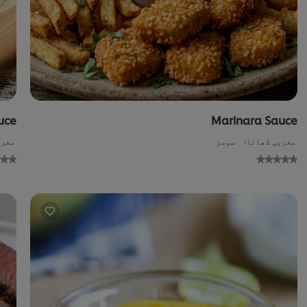
uce
Marinara Sauce
مغربی کھانا
سوسز
مغرب
No
ratings
ratin
bmitted
submitt
for
f
this
th
recipe
reci