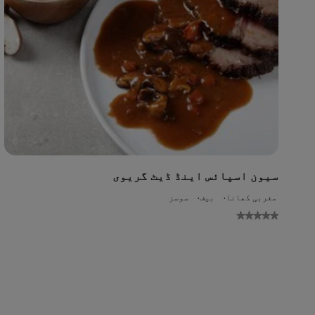
سیون اسپائس اینڈ ڈیٹ گریوی
مغربی کھانا
بیف
سوسز
No
gs
ed
or
is
pe