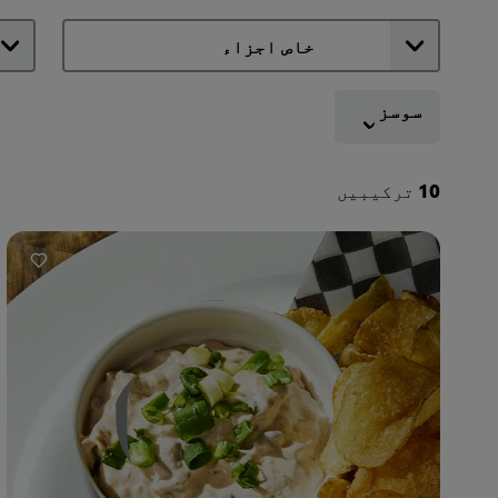
سوسز
10
ترکیبیں