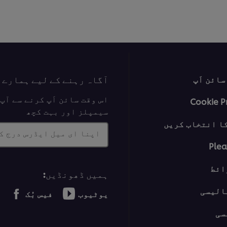
آگاہ رہنے کے لیے ہمارے 
ائن اَپ
اس وقت سائن اَپ کرنے سے آ
Cookie P
سیمپلز اور بہت کچھ
ا انتخاب کریں
اپنا ای میل ایڈرس درج ک
Plea
ائط
ہمیں ڈھونڈیں:
الیسی
یوٹیوب
فیس بُک
سی