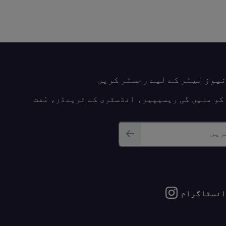
نیوز لیٹر کے لیے رجسٹر کریں
پ کو ملیں گی ریسیپیز، انڈسٹری کے ٹرینڈز، مُفت
ریں
انسٹاگرام