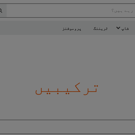
 رہے ہیں؟
شاپ
ٹریننگ
پروموشنز
ترکیبیں