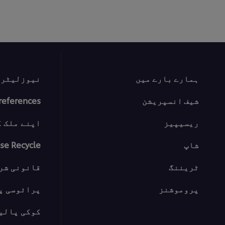
ہمارے بارے میں
نیوزلیٹر س
شیف انسپریشن
references
ریسیپیز
اپنے ملک ک
شاپ
se Recycle
ٹریننگ
قانونی شر
پروموشنز
پرائوسی پ
کوکی پالی