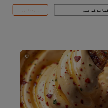
مزید فلٹرز