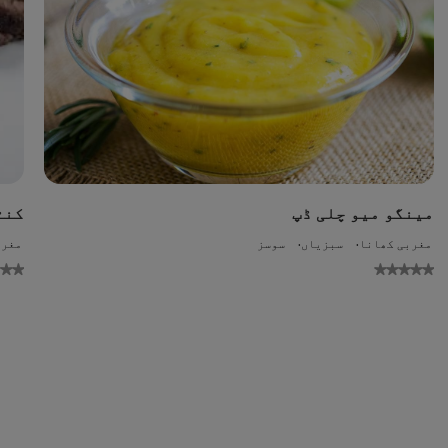
مینگو میو چلی ڈپ
کنٹ
مغربی کھانا
سبزیاں
سوسز
مغرب
No
ratings
ratin
bmitted
submitt
for
f
this
th
recipe
reci