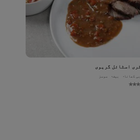
ری اسٹائل گریوی
ی کھانا
بیف
سوسز
No
ratings
submitted
su
for
this
recipe