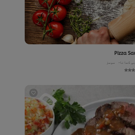
Pizza Sa
ی کھانا
سوسز
No
ratings
submitted
su
for
this
recipe