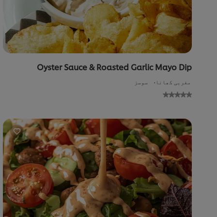
Oyster Sauce & Roasted Garlic Mayo Dip
مغربی کھانا
سوسز
No
gs
ed
or
is
pe