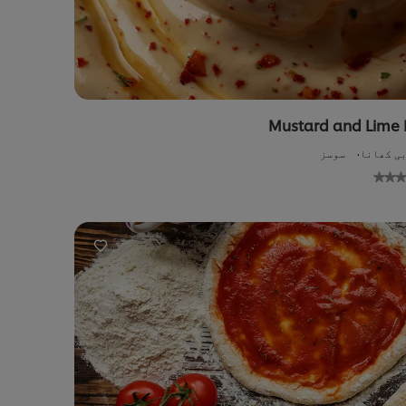
Mustard and Lime 
ی کھانا
سوسز
No
ratings
submitted
su
for
this
recipe