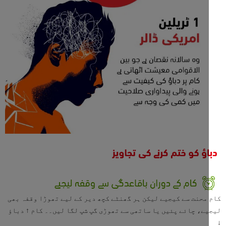
محنت سے کیجیے لیکن ہر گھنٹے کچھ دیر کے لیے تھوڑا وقفہ بھی
ے، چائے پئیں یا ساتھی سے تھوڑی گپ شپ لگا لیں۔۔ کام ↑ دباؤ