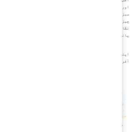
یکس کے بجائے، پھل اور اسنیکس کے طور پر کھانے کے قابل
وں کو متعارف کروایئے۔ یہ کھانے کی ہلکی پھلکی صحت بخش
ں اینٹی آکسیڈینٹس سے بھرپور ہوتی ہیں جو جسم کے حفاظتی
 کوطاقت دیتی ہیں، کھانے کی یہ دونوں اشیاء ہی دباﺅ پر قابو
 اور اسے کم کرنے میں مددگار دیتی ہیں۔
 دفتر کے ماحول کو خوشگوار بنانے کے لیے مشوروں، دلچسپ
 اور پروموشنز کے لیے
سائن
اپ
کریں
ہمارے
نیوز
لیٹر
کے
لیے
۔
متعلقہ مضامین
وشحال دفاتر
خوشحال دفاتر
رک ڈیسک ورک
ماحول کی لذت