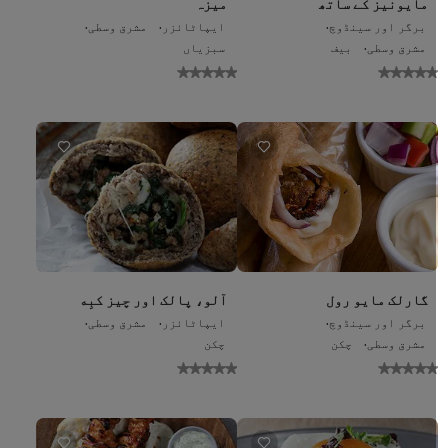
مایونیز کے ساتھ
میزہ
برگر اور سینڈوچ
ایپاٹائزر
مشرق وسطی
مشرق وسطی
بیف
سبزیاں
No
No
ratings
ratings
bmitted
submitted
for
for
this
this
recipe
recipe
گارلک مایو رول
آلو، پالک اور چیز کبِه
برگر اور سینڈوچ
ایپاٹائزر
مشرق وسطی
مشرق وسطی
چکن
چکن
No
No
ratings
ratings
bmitted
submitted
for
for
this
this
recipe
recipe