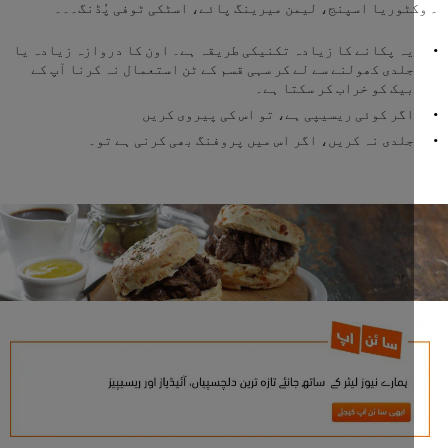
ٹوریا اسپنج، لیمن میرینگ پائے، اسٹکی ٹوفی پُڈنگ۔۔۔
یہ پکانے کا زیادہ تکنیکی طریقہ ہے۔ اون کا دروازہ زیادہ یا
جلدی کھولنے سے لے کر سہی قسم کے ٹن استعمال نہ کرنا آپ کے
بیک کو خراب کر سکتا ہے۔
اگر کوئی ریسیپی ہے، تو اس کی پیروی کریں
جلدی نہ کریں، اگر اس میں پروفنگ بھی کرنی ہے تو۔