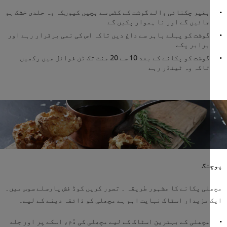
بغیر چکنائی والے گوشت کے کٹس سے بچیں کیوںکہ وہ جلدی خشک ہو
جائیں گے اور نا ہموار پکیں گے
گوشت کو پہلے باہر سے داغ دیں تاکہ اس کی نمی برقرار رہے اور
برابر پکے
گوشت کو پکانے کے بعد 10 سے 20 منٹ تک ٹن فوائل میں رکھیں
تاکہ وہ ٹینڈر رہے
نگ
ی پکانے کا مشہور طریقہ ۔ تصور کریں کوڈ فش پارسلے سوس میں۔
مزیدار اسٹاک نہایت اہم ہے مچھلی کو ذائقہ دینے کے لیے۔
مچھلی کے بہترین اسٹاک کے لیے مچھلی کی دُم، اسکے پر اور جلد