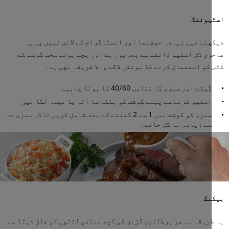
یوئنگ
نے میں زیادہ خوشنما اور انسٹاگرام کے لائق نہیں پر یہ
ی ڈش اسٹیو ذائقے سے بھرپور ہے اور بچے ہوئے سخت گوشت کے
کو استعمال کرنے کا موئثر لاگت والا طریقہ بهی ہے۔
گوشت اور سبزی کا تناسب 40/60 کا ہونا چاہیے
اسٹیو کرنے سے پہلے گوشت کو ہلکہ سا آٹا یا میدہ لگا لیں
سبزی کو گوشت میں 1 سے 2 گھنٹے کے بعد شامل کریں تاکہ سبزی حد
سے زیادہ نہ گل جائے۔
نگ
ریقہ ہے جو برطانوی کُزین کی کچھ میٹھی لذتوں کو جان دیتا ہے