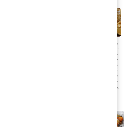
و ایف ایس کے
یو ایف ایس کے
اتھ بہترین
ساتھ بہترین
رطانوی کھانا
برطانوی کھانا
اصل کریں |
حاصل کریں |
ستند اور
مستند اور
لاسیکی
کلاسیکی
رطانوی
برطانوی
رکیبیں
ترکیبیں
رٹش کُزین کلاسکس
شاندار برطانوی:
ملیں شیف ٹونی
جارڈیلا سے