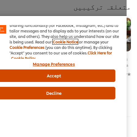
علقہ ترکیبیں
We use cookies (and similar techniques) to improve your
experience on our site. Cookies enable you to enjoy certain
features (like saving your online "shopping basket"), social
sharing functionality (for Facebook, Instagram, etc.) and to
tailor messages and to display ads to your interests (on our
site, and others). They also help us understand how our site
is being used. Read our
Cookie Notice
or manage your
Cookie Preferences
(you can do this anytime). By clicking
"Accept" you consent to our use of cookies.
Click Here for
Cookie Policy
سٹار گیزی
ایکسٹرا کرسپی
بر طانوی انداز
Manage Preferences
یپرڈز پائی
چکن نان اور لائم
کی مچھلی اور چپس
کری سوس کے ساتھ
منٹڈ مٹر کے ساتھ
No
Accept
No
No
ratings
ratings
ratings
submitted
bmitted
submitted
for
for
for
this
Decline
this
this
recipe
مزید ترکیبیں دیکھیں (263)
recipe
recipe
متعلقہ مضامین