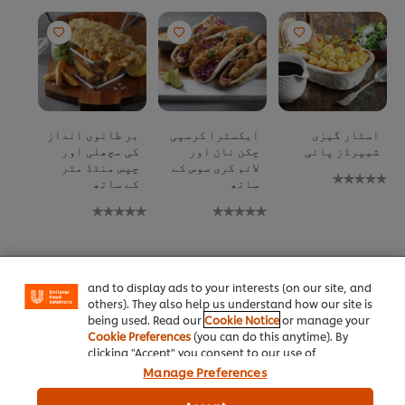
اسٹار گیزی
ایکسٹرا کرسپی
بر طانوی انداز
شیپرڈز پائی
چکن نان اور
کی مچھلی اور
لائم کری سوس کے
چپس منٹڈ مٹر
No
ساتھ
کے ساتھ
ratings
No
No
submitted
We use cookies (and similar techniques) to improve
ratings
ratings
for
your experience on our site. Cookies enable you to
mitted
submitted
this
enjoy certain features (like saving your online
for
for
recipe
"shopping basket"), social sharing functionality (for
this
this
Facebook, Instagram, etc.) and to tailor messages
مزید ترکیبیں دیکھیں (263)
recipe
recipe
and to display ads to your interests (on our site, and
others). They also help us understand how our site is
being used. Read our
Cookie Notice
or manage your
Cookie Preferences
(you can do this anytime). By
clicking "Accept" you consent to our use of
cookies.
Click Here for Cookie Policy
متعلقہ مضامین
Manage Preferences