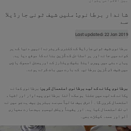
شاندار برطانوی: ملیں شیف ٹونی جارڈیلا
سے
Last updated:
22 Jan 2019
برطانوی شیف ٹونی جارڈیلا کے کلنری کریئرنے انہیں دنیا کے ہر
کونے میں جانے اور ہر اسٹائل کے کُزین بنانے کا موقع دیا ہے۔
یہاں دبئی میں پیری اینڈ بلیک ویلڈرز کے اوریجنل اسموک ہاؤس
میں شیف ڈی کُزین برطانیہ کے بارے میں بات کرتے ہوئے۔
برطانوی پکانے کے لیے برطانوی استعمال کریں
: برطانوی کھانے
پکانے کے لیے میں جتنا ہو سکے اُتنا برطانوی پیداوار اور اشیاء
استعمال کروں گا۔ آئرش بیف غالباً سب سے بہترین بیف ہے جو میں نے
اب تک استعمال کیا ہے۔ اور یقیناً ویلش لیمب، بہت سارے معیاری
آلو اور عمدہ کیکڑے بھی۔