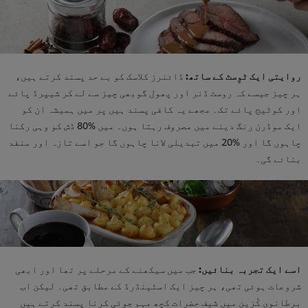
روایتی ایک ٹوِسٹ کے ساتھ:
ڈائنرز کلاسک کو بے حد پسند کرتے ہیں،
ہر چیز جیسے کہ روسٹ ڈنر اور پھول گوبھی چیز سے لے کر شیپرڈ پائے
اور کوٹیج پائے تک۔ مجھے یہ کافی پسند ہیں پر میں ہمیشہ ان کو
ایک موڈرن رنگ دینے میں مصروف رہتا ہوں۔ میں %80 ڈش کو وہی رکنا
چاہوں گا اور %20 میں تبدیلی لانا چاہوں گا جو اسے تازہ اور منفد
بنائے گی۔
اسے ایک تجربہ بنائیں:
جب میں سیکھنے کے مرحلے پر تھا اور ابھی
شروعات ہوئی تھی، ہر چیز ایک اسٹینڈرڈ کے مطابق تھی۔ لیکن اب
برطانوی کُزین میں شیف حضرات کچھ مہم جوئی کرنا پسند کرتے ہیں