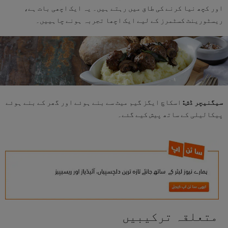
اور کچھ نیا کرنے کی طاق میں رہتے ہیں۔ یہ ایک اچھی بات ہے،
ریسٹورینٹ کسٹمرز کے لیے ایک اچھا تجربہ ہونے چاہییں۔
سیگنیچر ڈش:
اسکاچ ایگز گیم میٹ سے بنے ہوئے اور گھر کے بنے ہوئے
پیکالیلی کے ساتھ پیش کیے گئے۔
متعلقہ ترکیبیں