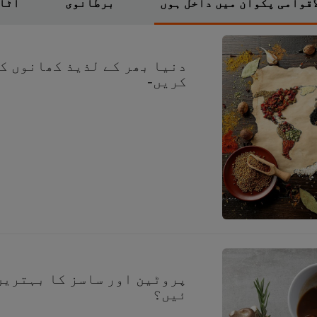
اقوامی پکوان میں داخل ہوں
برطانوی
اٹا
دنیا بھر کے لذیذ کھانوں ک
کریں-
پروٹین اور ساسز کا بہترین
ئیں؟