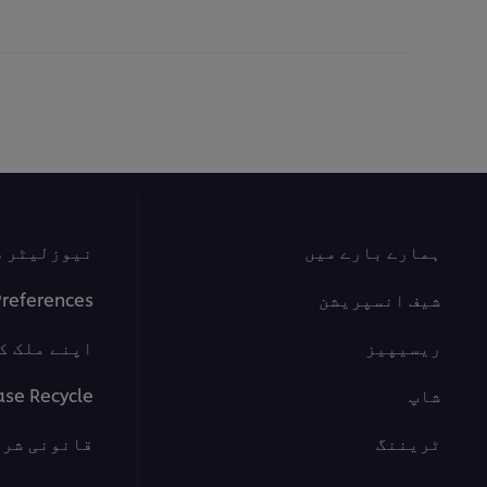
for
this
recipe
ہمارے بارے میں
نیوزلیٹر س
شیف انسپریشن
Preferences
ریسیپیز
اپنے ملک ک
شاپ
ase Recycle
ٹریننگ
قانونی شرا