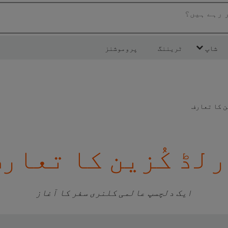
ر رہے ہیں؟
شاپ
ٹریننگ
پروموشنز
ن کا تعارف
لڈ کُزین کا تعار
ایک دلچسپ عالمی کلنری سفر کا آغاز