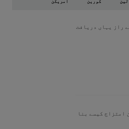
لین
کورین
امریکن
ے راز یہاں دریافت
 امتزاج کیسے بنا