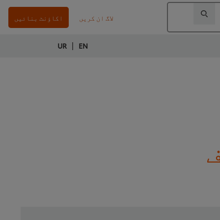
لاگ ان کریں
اکاؤنٹ بنائیں
|
UR
EN
ف