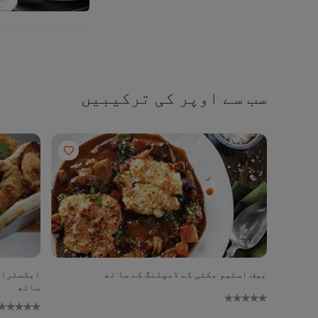
سب سے اوپر کی ترکیبیں
بیف اسٹیو مکئی کے ڈمپلنگ کے سا تھ
ایکسٹرا ک
ساتھ
No
ratings
submitted