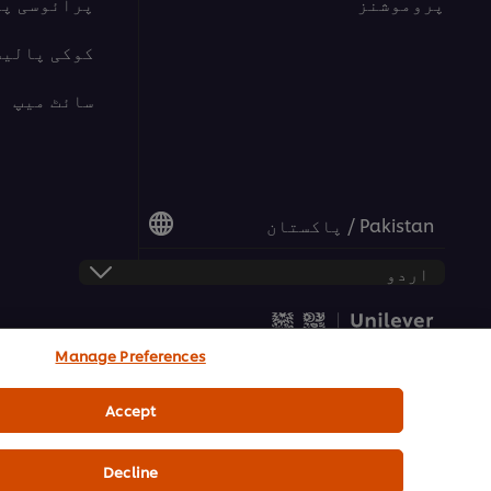
پروموشنز
پرائوسی پ
کوکی پالیس
سائٹ میپ
Pakistan / پاکستان
Manage Preferences
© 2026 یونی لیور فوڈ سلوشنز | تمام حقوق محفوظ
Accept
Decline