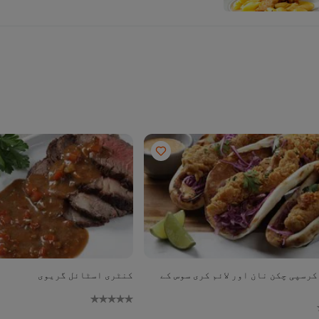
رسپی چکن نان اور لائم کری سوس کے
کنٹری اسٹائل گریوی
No
ratings