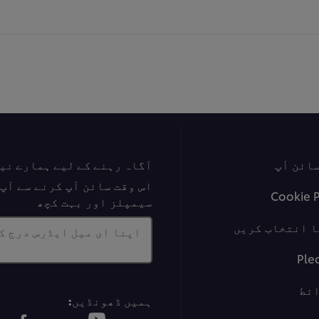
submitted
for
this
recipe
ائن اَپ
آگاہ رہنے کے لیے ہمارے نی
اس وقت سائن اَپ کرنے سے آ
Cookie 
سیمپلز اور بہت کچھ
ا انتخاب کریں
اپنا ای میل ایڈرس درج ک
Ple
ئط
ہمیں ڈھونڈیں: