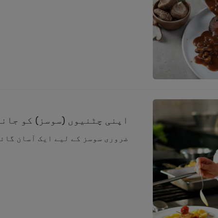
اپنی چٹنیوں (سوسز) کو جان
ضروری سوسز کے لیے ایک آسان گائ