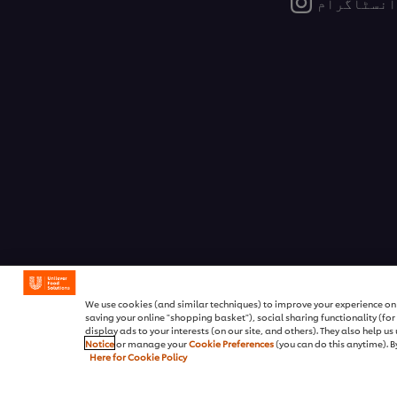
انسٹاگرام
We use cookies (and similar techniques) to improve your experience on o
saving your online "shopping basket"), social sharing functionality (fo
display ads to your interests (on our site, and others). They also help u
Notice
or manage your
Cookie Preferences
(you can do this anytime). By
Here for Cookie Policy