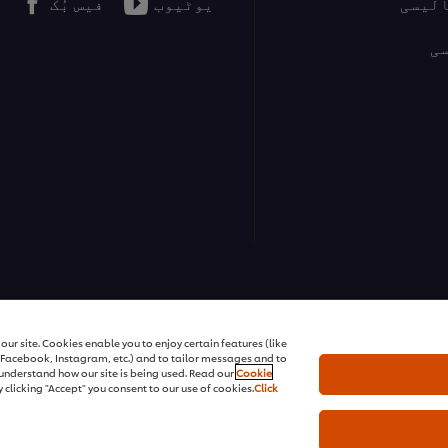
الیسی
یوٹیوب
فیس بُک
ی
ur site. Cookies enable you to enjoy certain features (like
r Facebook, Instagram, etc.) and to tailor messages and to
s understand how our site is being used. Read our
Cookie
 clicking "Accept" you consent to our use of cookies.
Click