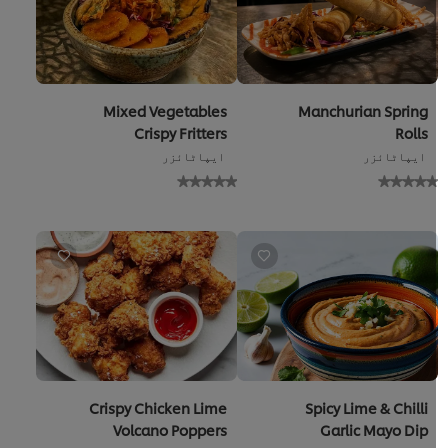
Mixed Vegetables
Manchurian Spring
Crispy Fritters
Rolls
ایپاٹائزر
ایپاٹائزر
No
No
ratings
ratings
bmitted
submitted
for
for
this
this
recipe
recipe
Crispy Chicken Lime
Spicy Lime & Chilli
Volcano Poppers
Garlic Mayo Dip