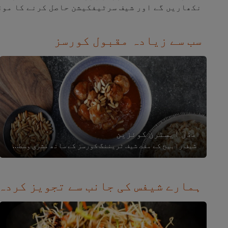
نکھاریں گے اور شیف سرٹیفکیشن حاصل کرنے کا موق
سب سے زیادہ مقبول کورسز
مڈل ایسٹرن کوئزین
شیف رابیح کے مفت شیف ٹریننگ کورسز کے ساتھ مشرق وسطیٰ کے روایتی کھانوں کو تفصیل سے جانیں۔ اس ثقافت کو سمجھیں جو اس ممتاز ذائقہ ک...
ہمارے شیفس کی جانب سے تجویز کردہ