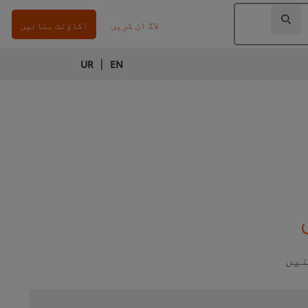
لاگ ان کریں
اکاؤنٹ بنائیں
|
UR
EN
نیں