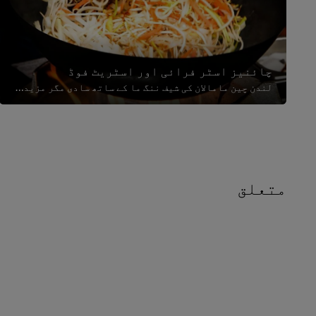
چائنیز اسٹر فرائی اور اسٹریٹ فوڈ
لندن چین مامالان کی شیف ننگ ما کے ساتھ سادی مگر مزیدار ڈشز بنانے کے راز دریافت کریں۔ دو پسندیدہ کلاسک ڈشز کی تفصیلی ترکیبیں شام...
متعلق