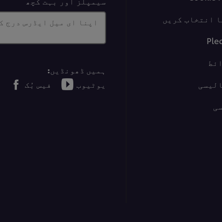
سیمپلز اور بہت کچھ
ا انتخاب کریں
اپنا ای میل ایڈرس درج ک
Ple
ئط
ہمیں ڈھونڈیں:
الیسی
یوٹیوب
فیس بُک
ی