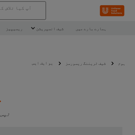
آپ کیا تلاش ک
ہمارے بارے میں
شیف انسپریشن
ریسیپیز
یو ایف ایس
ہوم
شیف ٹریننگ ریسورسز
ی
ٹپس 