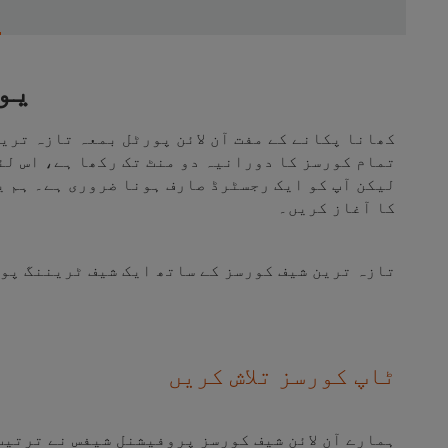
یو
کھانا پکانے کے مفت آن لائن پورٹل بمعہ تازہ ترین
تمام کورسز کا دورانیہ دو منٹ تک رکھا ہے، اس لئ
لیکن آپ کو ایک رجسٹرڈ صارف ہونا ضروری ہے۔ ہم ی
کا آغاز کریں۔
تازہ ترین شیف کورسز کے ساتھ ایک شیف ٹریننگ پور
ٹاپ کورسز تلاش کریں
ہمارے آن لائن شیف کورسز پروفیشنل شیفس نے ترتیب