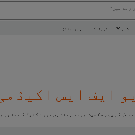
ر رہے ہیں؟
شاپ
ٹریننگ
پروموشنز
و ایف ایس اکیڈمی
حاصل کریں، صلاحیت بہتر بنائیں اور تکنیک کے ماہر ب