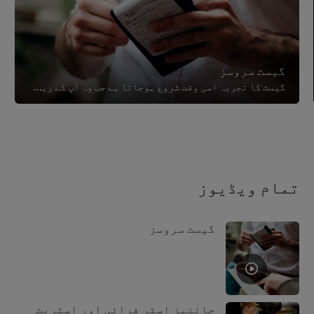
گیسٹ سروسز
گیسٹ کا تجربہ اسی وقت شروع ہوجاتا ہے جب وہ آپ کے ریسٹورنٹ میں آتے ہیں۔ گرم جوشی سے استقبال اور دوستانہ رویہ ان کو مطمئن رکھے گا...
تمام ویڈیوز
گیسٹ سروسز
چائنیز اسٹر فرائی اور اسٹریٹ