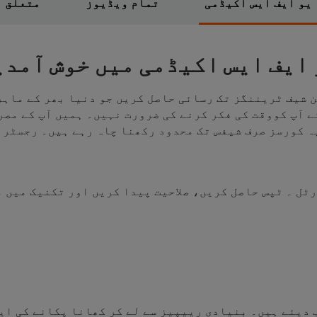
یو ایف ایس اکیڈمی
تمام ویڈیوز
متعلق
 ایف ایس اکیڈمی میں خوش آمدی
 شیف ٹریننگز تک رسائی حاصل کریں جو دنیا بھر کے ماہر 
ے آپ کووقت کی فکر کرنے کی ضرورت نہیں۔ ہمیں آپ کے مص
ہ کورسز صرف شیفس تک محدود رکھنا چاہ رہے ہیں۔ رجسٹر 
ٹل ۔ ٹپس حاصل کریں، صلاحیت پیدا کریں اور تکنیک میں 
 دیئے ہیں۔ بنیادی رییپیز سے لے کر کھانا پکانے کی ایڈ