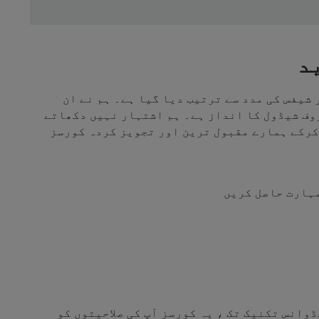
د
شیفس کی مدد سے ترتیب دیا گیا ہے۔ ہم نے ان
روف شیڈول کا انداز ہے۔ ہم اشتہار نہیں دکھاتے
کرکے ہمارے مقبول ترین اور تجویز کردہ کورسز
مہارت حاصل کریں
وانس تکنیک تک ، یہ کورسز آپ کی صلاحیتوں کو