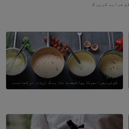
ع فراہم کریں گ
سوسز
کوئی بھی ابھرتا ہوا شیف جانتا ہے کہ زیادہ تر کھانے بہترین سوس کے بغیر مکمل نہیں ہوتے۔ ان کی سیکڑوں اقسام ہیں، لیکن یہ ویڈیوز آپ...