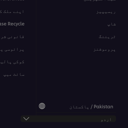
ریسیپیز
اپنے ملک ک
شاپ
ase Recycle
ٹریننگ
قانونی شرا
پروموشنز
پرائوسی پ
کوکی پالیس
سائٹ میپ
Pakistan / پاکستان