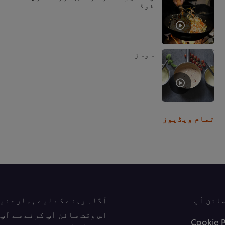
فوڈ
سوسز
تمام ویڈیوز
ائن اَپ
آگاہ رہنے کے لیے ہمارے نی
اس وقت سائن اَپ کرنے سے آ
Cookie 